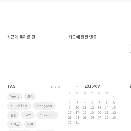
최근에 올라온 글
최근에 달린 댓글
TAG
«
2026/08
»
more
일
월
화
수
목
금
토
Vue.js
JPA
1
2
3
4
5
6
7
8
레드블랙트리
springboot
9
10
11
12
13
14
15
16
17
18
19
20
21
22
순환
ORM
Algorithm
23
24
25
26
27
28
29
30
31
젠킨스
정렬