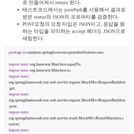
로 만들어져서 return 된다.
테스트코드에서는 jsonPath를 사용해서 결과로 
받은 status와 JSON의 프로퍼티를 검증한다.
POST요청의 요청 타입은 JSON이고, 응답을 원
하는 타입을 의미하는 accept 헤더도 JSON으로 
세팅한다.
package
io
.
namjune
.
springbootconceptandutilization
.
user
;
import
static
org
.
hamcrest
.
Matchers
.
equalTo
;
import
static
org
.
hamcrest
.
Matchers
.
is
;
import
static
org
.
springframework
.
test
.
web
.
servlet
.
request
.
MockMvcRequestBuilders
.
get
;
import
static
org
.
springframework
.
test
.
web
.
servlet
.
request
.
MockMvcRequestBuilders
.
post
;
import
static
org
.
springframework
.
test
.
web
.
servlet
.
result
.
MockMvcResultMatchers
.
c
ontent
;
import
static