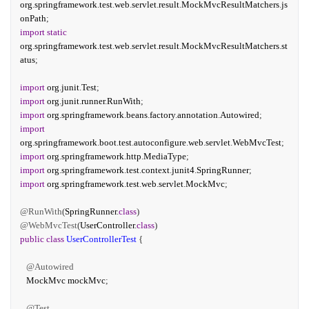
org
.
springframework
.
test
.
web
.
servlet
.
result
.
MockMvcResultMatchers
.
js
onPath
;
import
static
org
.
springframework
.
test
.
web
.
servlet
.
result
.
MockMvcResultMatchers
.
st
atus
;
import
org
.
junit
.
Test
;
import
org
.
junit
.
runner
.
RunWith
;
import
org
.
springframework
.
beans
.
factory
.
annotation
.
Autowired
;
import
org
.
springframework
.
boot
.
test
.
autoconfigure
.
web
.
servlet
.
WebMvcTest
;
import
org
.
springframework
.
http
.
MediaType
;
import
org
.
springframework
.
test
.
context
.
junit4
.
SpringRunner
;
import
org
.
springframework
.
test
.
web
.
servlet
.
MockMvc
;
@RunWith
(
SpringRunner
.
class
)
@WebMvcTest
(
UserController
.
class
)
public
class
UserControllerTest
{
@Autowired
MockMvc
mockMvc
;
@Test