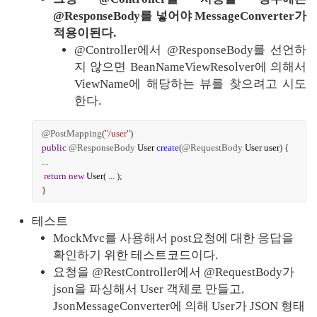
@ResponseBody를 넣어야 MessageConverter가 
적용이된다.
@Controller에서 @ResponseBody를 선언하
지 않으면 BeanNameViewResolver에 의해서 
ViewName에 해당하는 뷰를 찾으려고 시도
한다.
@PostMapping
(
"/user"
)
public
@ResponseBody
User
create
(
@RequestBody
User
user
) {
...
return
new
User
( ... );
}
테스트
MockMvc를 사용해서 post요청에 대한 응답을 
확인하기 위한 테스트코드이다.
요청을 @RestController에서 @RequestBody가 
json을 파싱해서 User 객체로 만들고,  
JsonMessageConverter에 의해 User가 JSON 형태