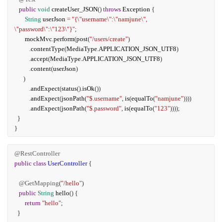
public
void
createUser_JSON
()
throws
Exception
{
String
userJson
=
"{\"username\":\"namjune\",
\"password\":\"123\"}"
;
mockMvc
.
perform
(
post
(
"/users/create"
)
.
contentType
(
MediaType
.
APPLICATION_JSON_UTF8
)
.
accept
(
MediaType
.
APPLICATION_JSON_UTF8
)
.
content
(
userJson
)
)
.
andExpect
(
status
().
isOk
())
.
andExpect
(
jsonPath
(
"$.username"
,
is
(
equalTo
(
"namjune"
))))
.
andExpect
(
jsonPath
(
"$.password"
,
is
(
equalTo
(
"123"
))));
}
}
@RestController
public
class
UserController
{
@GetMapping
(
"/hello"
)
public
String
hello
() {
return
"hello"
;
}