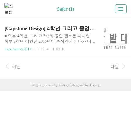
Safer (1)
[Capstone Design] 4학년 그리고 졸업프로젝트.
■ 학부 4학년, 그리고 2개의 융합 캡스톤 디자인.
학부 3학년 이었던 2016년이 순식간에 지나가 버렸
다. 학부 4학년 중 가장 바쁘다는 사망년(3학년)을
Experience/2017
2017. 4. 11. 03:18
보내면서 일년 내내 나의 시간표를 꽉꽉 채웠던 전
공 교과목들과 연구실에서 진행하는 세미나, 그리
고 바쁜 와중에 좋은 팀원 두명과 함께 약 8개월 동
이전
다음
안 밤낮없이 달리며 다수의 공모전과 기술경진대
회에 참여해 좋은 성과를 얻었던 해상 안전 드론 프
로젝트 SAFER(조만간 정리된 내용으로 포스팅 할
Blog is powered by
Tistory
/ Designed by
Tistory
예정이다.)를 통해 정말 많은 경험을 했다. 정말 열
정으로 가득찬 한 해 였다. 이 경험과 열정이 나의
꿈과 성장에 밑거름이 되길 소망한다:) 정신없는 1
년을 보내고 4학년이 되었다. 졸업반이다. 작년의
키워드가 '열정'과 '경험' 이었다면, 올해는 천천히
걸..