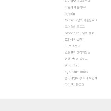
줌인터넷 기술블로그
티몬의 개발이야기
jojoldu
Carrey`s 님의 기술블로그
조대협의 블로그
beyondJ2EE님의 블로그
조인석의 브런치
JBee 블로그
소용환의 생각저장소
권용근님의 블로그
Wisoft Lab.
ngelmaum notes
폴라리언트 장 혁의 브런치
자피킨치블로그