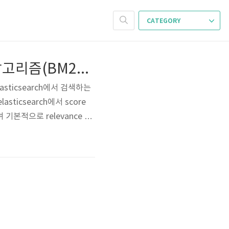
CATEGORY
[Elasticsearch] Relevance - ES의 검색 score 계산 알고리즘(BM25, TF/IDF)
elasticsearch에서 검색하는
ticsearch에서 score
기본적으로 relevance 알
5가 있다. 가장 널리 사용
 사용하고 있었으나, 최근 버전