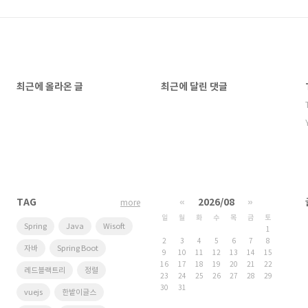
최근에 올라온 글
최근에 달린 댓글
TAG
«
2026/08
»
more
일
월
화
수
목
금
토
Spring
Java
Wisoft
1
2
3
4
5
6
7
8
자바
Spring Boot
9
10
11
12
13
14
15
16
17
18
19
20
21
22
레드블랙트리
정렬
23
24
25
26
27
28
29
30
31
vuejs
한밭이글스