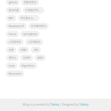
github
한밭대학교
알고리즘
IT융합인력양성사업단
RBT
무선통신소프트웨어연구실
Raspberry Pi
라즈베리파이
Vue.js
springboot
스프링부트
시간복잡도
순환
ORM
JPA
젠킨스
인프런
AWS
vuex
Algorithm
Recursion
Blog is powered by
Tistory
/ Designed by
Tistory