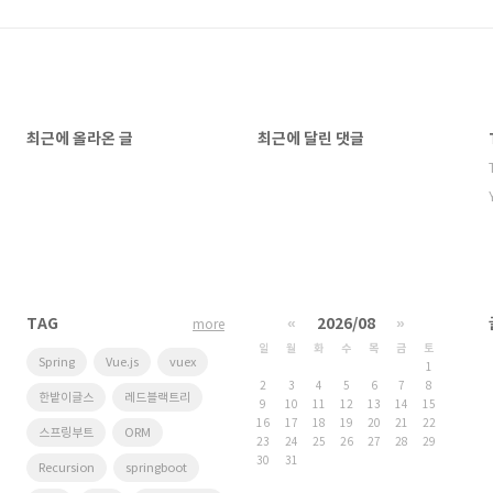
최근에 올라온 글
최근에 달린 댓글
TAG
«
2026/08
»
more
일
월
화
수
목
금
토
Spring
Vue.js
vuex
1
2
3
4
5
6
7
8
한밭이글스
레드블랙트리
9
10
11
12
13
14
15
16
17
18
19
20
21
22
스프링부트
ORM
23
24
25
26
27
28
29
30
31
Recursion
springboot