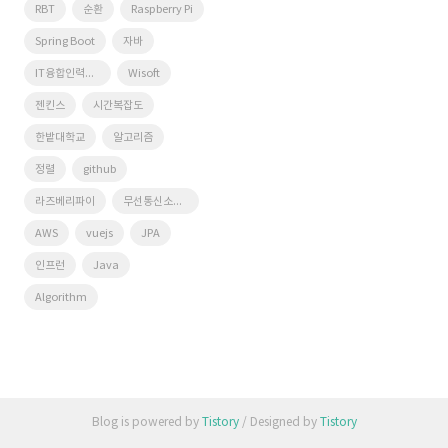
RBT
순환
Raspberry Pi
Spring Boot
자바
IT융합인력양성사업단
Wisoft
젠킨스
시간복잡도
한밭대학교
알고리즘
정렬
github
라즈베리파이
무선통신소프트웨어연구실
AWS
vuejs
JPA
인프런
Java
Algorithm
Blog is powered by
Tistory
/ Designed by
Tistory