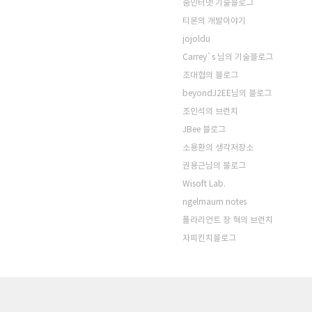
줌인터넷 기술블로그
티몬의 개발이야기
jojoldu
Carrey`s 님의 기술블로그
조대협의 블로그
beyondJ2EE님의 블로그
조인석의 브런치
JBee 블로그
소용환의 생각저장소
권용근님의 블로그
Wisoft Lab.
ngelmaum notes
폴라리언트 장 혁의 브런치
자피킨치블로그