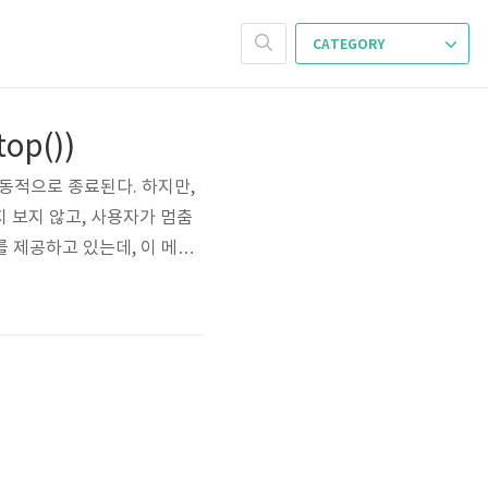
CATEGORY
top())
되면 자동적으로 종료된다. 하지만,
 보지 않고, 사용자가 멈춤
를 제공하고 있는데, 이 메소
his method is inheren
top() 메소드로 스레드를 갑자