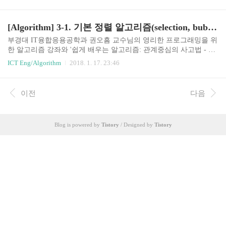
할정복법분할배열을 다음과 같은 조건이 만족되도록 두 부분으로
나눈다.기준값 : pivotelements in lower parts =r일 때, 정렬할 데이터
가 0개 또는 1개이므로 할 일 없음. if (p = x j
[Algorithm] 3-1. 기본 정렬 알고리즘(selection, bubble, insertion sort) with JAVA
부경대 IT융합응용공학과 권오흠 교수님의 영리한 프로그래밍을 위
한 알고리즘 강좌와 '쉽게 배우는 알고리즘: 관계중심의 사고법 - 문
병로'등을 통한 알고리즘 학습 강좌 링크3-1. 정렬simple, slowBubble
ICT Eng/Algorithm
2018. 1. 17. 23:46
sortInsertion sortSelection sortfastQuick sortMerge sortHeap sortO(n)Rad
ix sort기본적인 정렬 알고리즘Selection Sort각 루프마다최대 원소를
찾는다최대 원소와 맨 오른쪽 원소를 교환한다.맨 오른쪽 원소를 제
이전
다음
외한다.하나의 원소만 남을 때까지 위의 루프를 반복한다.pseudocod
eselectionSort(A[], n) { for last
Blog is powered by
Tistory
/ Designed by
Tistory