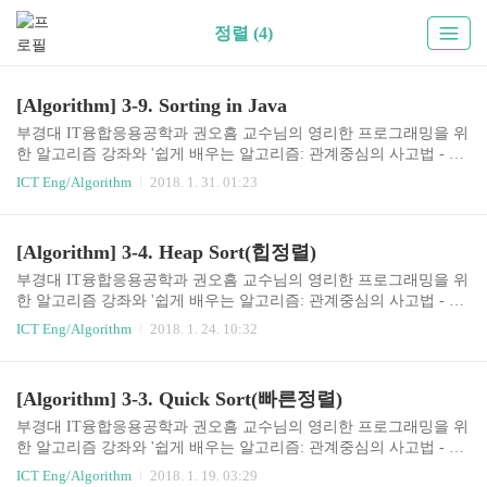
정렬 (4)
[Algorithm] 3-9. Sorting in Java
부경대 IT융합응용공학과 권오흠 교수님의 영리한 프로그래밍을 위
한 알고리즘 강좌와 '쉽게 배우는 알고리즘: 관계중심의 사고법 - 문
병로'등을 통한 알고리즘 학습 강좌 링크3-9. Sorting in Java일반적으
ICT Eng/Algorithm
2018. 1. 31. 01:23
로 정렬은 가장 기본적인 알고리즘이기 때문에, 대부분의 프로그래
밍 언어가 표준 라이브러리의 일부로 정렬을 제공한다.따라서, 일반
적인 상황에서 개발자가 직접 알고리즘을 구현할 경우는 많지 않다
[Algorithm] 3-4. Heap Sort(힙정렬)
고 볼 수 있다.Java에서의 sorting을 알아본다. 기본 타입 데이터의 정
렬Arrays 클래스가 primitive 타입 데이터를 위한 정렬 메소드를 제공
부경대 IT융합응용공학과 권오흠 교수님의 영리한 프로그래밍을 위
한다. int[] data = new int[capacity]; ​ //data[0]에서 data[capacity-1]까지
한 알고리즘 강좌와 '쉽게 배우는 알고리즘: 관계중심의 사고법 - 문
데이터가 꽉 차있는 경우에는 ..
병로'등을 통한 알고리즘 학습 강좌 링크3-4. 힙 정렬(Heap Sort)Heap
ICT Eng/Algorithm
2018. 1. 24. 10:32
과 Heap sort최악의 경우 시간복잡도 O(nlogn)Sorts in place - 추가 배
열 불필요mergesort도 최악의경우 O(nlogn)이었지만, 추가 배열이 필
요했음.이진 힙(binary heap) 자료구조를 사용O(nlogn)의 시간복잡도
[Algorithm] 3-3. Quick Sort(빠른정렬)
를 가지면서, merge sort처럼 추가적인 배열이 필요하지 않기 때문에
좋은 정렬 알고리즘 중 하나다.Heap의 정의Heap은완전 이진 트리(co
부경대 IT융합응용공학과 권오흠 교수님의 영리한 프로그래밍을 위
mplete binary tree)이면서Heap property를 만족해야 한다.동일한 데이
한 알고리즘 강좌와 '쉽게 배우는 알고리즘: 관계중심의 사고법 - 문
터를 ..
병로'등을 통한 알고리즘 학습 강좌 링크3-3. 빠른정렬(Quick Sort)분
ICT Eng/Algorithm
2018. 1. 19. 03:29