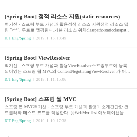
버전을 일일히 바꿔주지 않아도 된다. 이 기능을 사용하려면 webjars
-locator-core 의존성을 추가해야 한다.이것의 내부적인 동작은 spring
framework의 resource chaining에 의해서 이루어진다. 필요하다면 더
[Spring Boot] 정적 리소스 지원(static resources)
자세히 공부하자.dependencies { ... compile group: 'org.webjars.bower',
name: 'jquery', version: '3.3.1' compile group: 'org.webjars', name: 'webj
백기선 - 스프링 부트 개념과 활용정적 리소스 지원정적 리소스 맵
ars-l..
핑 "/**". 루트로 맵핑된다.기본 리소스 위치classpath:/staticclasspath:/
publicclasspath:/resources/classpath:/META-INF/resources예) "/hello.htm
ICT Eng/Spring
2019. 1. 15. 18:49
l" 접근시 /static/hello.html 응답spring.mvc.static-path-pattern: 맵핑 설
정 변경 가능application.yml에서 spring.mvc.static-path-pattern: /static/
** 으로 설정 변경시localhost:8080/hello.html => localhost:8080/static/h
[Spring Boot] ViewResolver
ello.html로 접근spring.mvc.static-locations: 리소..
백기선 - 스프링 부트 개념과 활용ViewResolver스프링부트에 등록
되어있는 스프링 웹 MVC의 ContentNegotiatingViewResolver 가 어떤
contentType일 때 어떤 응답을 보내고, accept header 요청에 의해서
ICT Eng/Spring
2019. 1. 11. 15:06
해당 요청에 맞는 응답을 보내는 작업을 알아서 해준다.https://docs.s
pring.io/spring/docs/5.0.7.RELEASE/spring-framework-reference/web.ht
ml#mvc-multiple-representations그래서 Accept header를 XML 타입으
[Spring Boot] 스프링 웹 MVC
로 설정하고 xpath를 이용해서 XML로 받는 응답을 검증하는 테스트
코드를 작성하고 실행시켜보면 406 HttpMediaTypeNotAcceptableEx..
스프링 웹 MVC백기선 - 스프링 부트 개념과 활용1. 소개간단한 컨
트롤러와 테스트 코드를 작성한다. @WebMvcTest 애노테이션을 사
용하면 MockMvc를 주입받아서 사용할 수 있다.아래의 테스트에서
ICT Eng/Spring
2019. 1. 10. 17:38
우리는 아무런 설정파일을 작성하지 않았지만 스프링 MVC의 기능
을 사용할 수 있었다. 이것이 가능한 것은 스프링 부트가 제공해주는
기본설정 때문이다.자세히 말해서 spring-boot-starter의존성을 추가