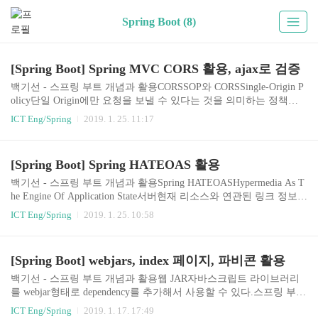
Spring Boot (8)
[Spring Boot] Spring MVC CORS 활용, ajax로 검증
백기선 - 스프링 부트 개념과 활용CORSSOP와 CORSSingle-Origin P
olicy단일 Origin에만 요청을 보낼 수 있다는 것을 의미하는 정책기
본적으로 SOP가 적용되어 있어서, Origin이 다르면 호출할 수 없다.
ICT Eng/Spring
2019. 1. 25. 11:17
REST API가 http://localhost:8080 을 통해서 서비스 되고있고, 18080
포트를 사용하는 애플리케이션에서 그 REST API를 호출하려고 한
다. 기본적으로 SOP에 위반 되기 때문에 호출하지 못한다.Cross-Orig
[Spring Boot] Spring HATEOAS 활용
in Resource SharingSOP를 우회하기 위한 표준서로 다른 Origin이 리
소스를 공유할 수 있는 기술Origin?URI 스키마 (http, https)hostname
백기선 - 스프링 부트 개념과 활용Spring HATEOASHypermedia As T
(io.namjune, localhost)포트(8080, 18..
he Engine Of Application State서버현재 리소스와 연관된 링크 정보를
클라이언트에게 제공한다.클라이언트연관된 링크 정보를 바탕으로
ICT Eng/Spring
2019. 1. 25. 10:58
리소스에 접근한다.연관된 링크 정보RelationHypertext Referencesprin
g-boot-stater-hateoas 의존성 추가https://spring.io/understanding/HATEO
AShttps://spring.io/guides/gs/rest-hateoas/https://docs.spring.io/spring-hat
[Spring Boot] webjars, index 페이지, 파비콘 활용
eoas/docs/current/reference/html/ObjectMapper 제공(stater-web이 제공
해서 우리는 sta..
백기선 - 스프링 부트 개념과 활용웹 JAR자바스크립트 라이브러리
를 webjar형태로 dependency를 추가해서 사용할 수 있다.스프링 부트
에서 추가로 제공하는 기능이있는데, jquery의 버전이 올라갈 때마다
ICT Eng/Spring
2019. 1. 17. 17:49