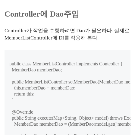
Controller에 Dao주입
Controller가 작업을 수행하려면 Dao가 필요하다. 실제로
MemberListController에 DI를 적용해 본다.
public class MemberListController implements Conteoller {

  MemberDao memberDao;

  public MemberListController setMemberDao(MemberDao memb
    this.memberDao = memberDao;

    return this;

  }

  @Override

  public String execute(Map<String, Object> model) throws Except
    MemberDao memberDao = (MemberDao)model.get("memberDa