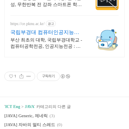
성, 무한반복 전 강좌 스마트폰 학습
가능
https://ce.pknu.ac.kr/
광고
국립부경대 컴퓨터인공지능학
부
부산 최초의 대학, 국립부경대학교 -
컴퓨터공학전공, 인공지능전공 : 과
학기술정보통신부 소프트웨어중심
대학 선정 (187억원 지원)
1
구독하기
'
ICT Eng
>
JAVA
' 카테고리의 다른 글
[JAVA] Generic, 제네릭
(3)
[JAVA] 자바의 멀티 스레드
(0)