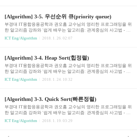
d)Comparison SortO(n²)bubble sortselection sortinsertion sortquick sort
(최악의 경우. 평균은 O(nlogn))O(nlogn)merge sortheap sortO(nlogn)
보다 시간복잡도가 더 낮은 comparison 정렬 알고리즘은 존재할 수
[Algorithm] 3-5. 우선순위 큐(priority queue)
없다는 것이 이번 학습에서 얻을 수 있는 결론이다. 정렬 알고리즘의
유형Comparison sort데이터들간의 상대적 크기관계만을 이용해서 정
부경대 IT융합응용공학과 권오흠 교수님의 영리한 프로그래밍을 위
렬하는 알고리즘따라서 데이터들간의 크기 관계가 정의되어 있으..
한 알고리즘 강좌와 '쉽게 배우는 알고리즘: 관계중심의 사고법 - 문
병로'등을 통한 알고리즘 학습 강좌 링크3-5. 우선순위 큐(priority qu
ICT Eng/Algorithm
2018. 1. 26. 02:07
eue)힙의 응용: 우선순위 큐최대 우선순위 큐(maximum priority queu
e)는 다음의 두 가지 연산을 지원하는 자료구조이다.INSERT(x) : 새
로운 원소 x를 삽입EXTRACT_MAX(): 최대값을 삭제하고 반환최소
[Algorithm] 3-4. Heap Sort(힙정렬)
우선순위 큐(minimum priority queue)는 EXTRACT-MAX대신 EXTR
ACT-MIN을 지원하는 자료구조MAX HEAP을 이용하여 최대 우선순
부경대 IT융합응용공학과 권오흠 교수님의 영리한 프로그래밍을 위
위 큐를 구현INSERTmax heap의 형태로 원소들이 저장되어 있고, 15
한 알고리즘 강좌와 '쉽게 배우는 알고리즘: 관계중심의 사고법 - 문
가 insert되는 경우 아래와..
병로'등을 통한 알고리즘 학습 강좌 링크3-4. 힙 정렬(Heap Sort)Heap
ICT Eng/Algorithm
2018. 1. 24. 10:32
과 Heap sort최악의 경우 시간복잡도 O(nlogn)Sorts in place - 추가 배
열 불필요mergesort도 최악의경우 O(nlogn)이었지만, 추가 배열이 필
요했음.이진 힙(binary heap) 자료구조를 사용O(nlogn)의 시간복잡도
[Algorithm] 3-3. Quick Sort(빠른정렬)
를 가지면서, merge sort처럼 추가적인 배열이 필요하지 않기 때문에
좋은 정렬 알고리즘 중 하나다.Heap의 정의Heap은완전 이진 트리(co
부경대 IT융합응용공학과 권오흠 교수님의 영리한 프로그래밍을 위
mplete binary tree)이면서Heap property를 만족해야 한다.동일한 데이
한 알고리즘 강좌와 '쉽게 배우는 알고리즘: 관계중심의 사고법 - 문
터를 ..
병로'등을 통한 알고리즘 학습 강좌 링크3-3. 빠른정렬(Quick Sort)분
ICT Eng/Algorithm
2018. 1. 19. 03:29
할정복법분할배열을 다음과 같은 조건이 만족되도록 두 부분으로
나눈다.기준값 : pivotelements in lower parts =r일 때, 정렬할 데이터
가 0개 또는 1개이므로 할 일 없음. if (p = x j