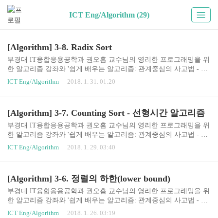
ICT Eng/Algorithm (29)
[Algorithm] 3-8. Radix Sort
부경대 IT융합응용공학과 권오흠 교수님의 영리한 프로그래밍을 위
한 알고리즘 강좌와 '쉽게 배우는 알고리즘: 관계중심의 사고법 - 문
병로'등을 통한 알고리즘 학습 강좌 링크3-8. Radix SortCounting sort
ICT Eng/Algorithm
2018. 1. 31. 01:20
와 마찬가지로 non-comparison Sort이다.Radix Sort의 기본가정ex) n
개의 d자리 정수들 - 길이가 d인 문자열이며 각각의 문자들이 가질
수 있는 값의 갯수가 상수개 이다.꼭, 정수일 필요는 없으며 길이가
[Algorithm] 3-7. Counting Sort - 선형시간 알고리즘
d인 영문자도 가능하다.가장 낮은 자리수부터 정렬한다.d=3, n=7각
각의 단계가 진행될 때, 반드시 stable해야 한다."입력에 동일한 값이
부경대 IT융합응용공학과 권오흠 교수님의 영리한 프로그래밍을 위
있을때 입력에 먼저 나오는 값이 출력에서도 먼저 나온다."라는 성
한 알고리즘 강좌와 '쉽게 배우는 알고리즘: 관계중심의 사고법 - 문
질을 만족해야 한다.예를 들어서, 두번째 단계에서 세번째 ..
병로'등을 통한 알고리즘 학습 강좌 링크3-7. Counting Sort - 선형시
ICT Eng/Algorithm
2018. 1. 29. 03:40
간 정렬 알고리즘선형시간 = O(n)즉, comparison sort가 아니다.(comp
arison sort의 하한은 O(nlogn)이다.)Sorting in Linear TimeCounting So
rtn개의 정수를 정렬하라. 단 모든 정수는 0에서 k사이의 정수이다.
[Algorithm] 3-6. 정렬의 하한(lower bound)
예) n명의 학생들의 시험점수를 정렬하라. 단 모든 점수는 100이하
의 양의 정수이다.k=5인 경우의 예배열 C는 counter 배열codeA[] - 정
부경대 IT융합응용공학과 권오흠 교수님의 영리한 프로그래밍을 위
렬할 데이터C[] - counter 배열 int A[n]; int C[k] = ..
한 알고리즘 강좌와 '쉽게 배우는 알고리즘: 관계중심의 사고법 - 문
병로'등을 통한 알고리즘 학습 강좌 링크3-6. 정렬의 하한(lower boun
ICT Eng/Algorithm
2018. 1. 26. 03:19