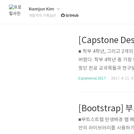
Namjun Kim
GitHub
개발자의 기록습관
[Capstone 
■ 학부 4학년, 그리고 2개
버렸다. 학부 4학년 중 가
웠던 전공 교과목들과 연구실
8개월 동안 밤낮없이 달리며
Experience/2017
2017. 4. 11. 0
전 드론 프로젝트 SAFER(
했다. 정말 열정으로 가득찬 
다:) 정신없는 1년을 보내고
[Bootstrap
면, 올해는 천천히 걸..
■부트스트랩 탄생배경 웹 페
만의 라이브러리를 사용하기