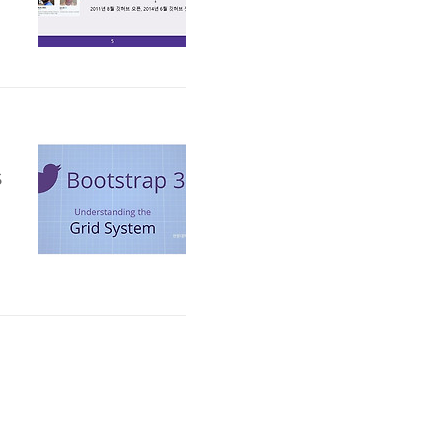
는
가
,
터
S
부