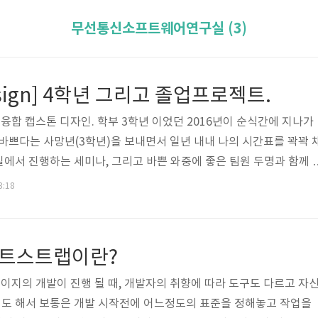
무선통신소프트웨어연구실 (3)
Design] 4학년 그리고 졸업프로젝트.
의 융합 캡스톤 디자인. 학부 3학년 이었던 2016년이 순식간에 지나가
장 바쁘다는 사망년(3학년)을 보내면서 일년 내내 나의 시간표를 꽉꽉 
에서 진행하는 세미나, 그리고 바쁜 와중에 좋은 팀원 두명과 함께 
 다수의 공모전과 기술경진대회에 참여해 좋은 성과를 얻었던 해상 
3:18
조만간 정리된 내용으로 포스팅 할 예정이다.)를 통해 정말 많은 경험
한 해 였다. 이 경험과 열정이 나의 꿈과 성장에 밑거름이 되길 소망
 4학년이 되었다. 졸업반이다. 작년의 키워드가 '열정'과 '경험' 이었
] 부트스트랩이란?
이지의 개발이 진행 될 때, 개발자의 취향에 따라 도구도 다르고 자
도 해서 보통은 개발 시작전에 어느정도의 표준을 정해놓고 작업을