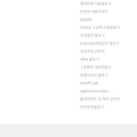
줌인터넷 기술블로그
티몬의 개발이야기
jojoldu
Carrey`s 님의 기술블로그
조대협의 블로그
beyondJ2EE님의 블로그
조인석의 브런치
JBee 블로그
소용환의 생각저장소
권용근님의 블로그
Wisoft Lab.
ngelmaum notes
폴라리언트 장 혁의 브런치
자피킨치블로그