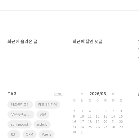
최근에 올라온 글
최근에 달린 댓글
TAG
«
2026/08
»
more
일
월
화
수
목
금
토
레드블랙트리
라즈베리파이
1
2
3
4
5
6
7
8
무선통신소프트웨어연구실
정렬
9
10
11
12
13
14
15
16
17
18
19
20
21
22
springboot
github
23
24
25
26
27
28
29
30
31
RBT
ORM
Vue.js