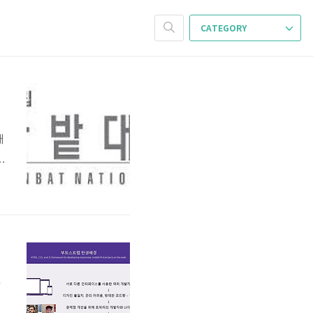
CATEGORY
채
약
안
을
한
다
신