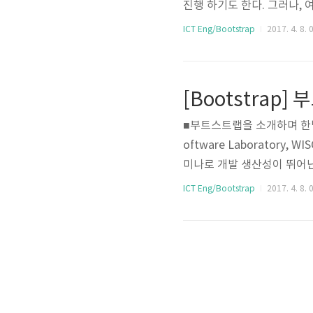
진행 하기도 한다. 그러나,
과물이 제각각이기 때문에, 
ICT Eng/Bootstrap
2017. 4. 8. 
데 있어서 상당한 어려움이 
기도 한다. 트위터에는 수많
위와 같은 일관성 유지에 관
의 직원인 Mark Otto와 Jaco
■부트스트랩을 소개하며 한밭대
oftware Laborator
미나로 개발 생산성이 뛰어난 
우저 주소 입력창에 http://
ICT Eng/Bootstrap
2017. 4. 8. 
World! 를 보고, 현재까
를 하고 있다. 한동안(꽤나 긴
엔드 개발자가 될 준비를 하고