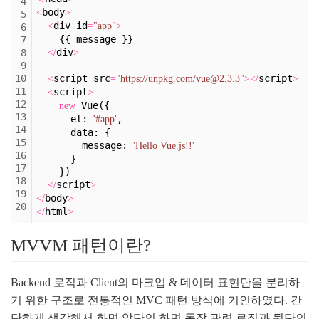
4
body
<
>
5
div id
<
=
"app"
>
6
    {{ message }}
7
div
8
<
/
>
9
10
script src
script
<
=
"https://unpkg.com/vue@2.3.3"
>
<
/
>
11
script
<
>
12
 Vue({
new
13
      el: 
,
'#app'
14
      data: {
15
        message: 
'Hello Vue.js!!'
16
      }
17
    })
18
script
<
/
>
19
body
<
/
>
20
html
<
/
>
MVVM 패턴이란?
Backend 로직과 Client의 마크업 & 데이터 표현단을 분리하
기 위한 구조로 전통적인 MVC 패턴 방식에 기인하였다. 간
단하게 생각해서 화면 앞단의 화면 동작 관련 로직과 뒷단의 