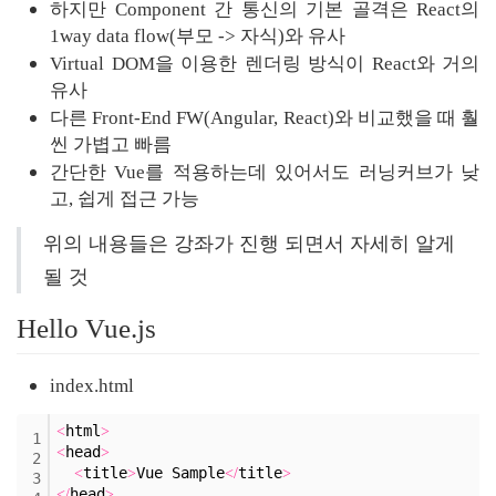
하지만 Component 간 통신의 기본 골격은 React의 
1way data flow(부모 -> 자식)와 유사
Virtual DOM을 이용한 렌더링 방식이 React와 거의 
유사
다른 Front-End FW(Angular, React)와 비교했을 때 훨
씬 가볍고 빠름
간단한 Vue를 적용하는데 있어서도 러닝커브가 낮
고, 쉽게 접근 가능
위의 내용들은 강좌가 진행 되면서 자세히 알게 
될 것
Hello Vue.js
index.html
html
<
>
1
head
<
>
2
title
Vue Sample
title
<
>
<
/
>
3
head
<
/
>