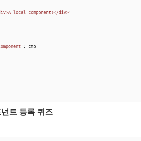
div>A local component!</div>'
{
component'
: cmp
포넌트 등록 퀴즈