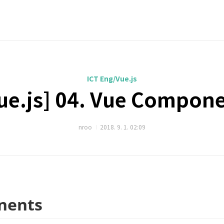
ICT Eng/Vue.js
ue.js] 04. Vue Compon
nroo
2018. 9. 1. 02:09
nents