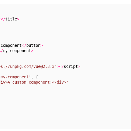
e
<
/
title
>
 Component
<
/
button
>
<
/
my
-
component
>
ps://unpkg.com/vue@2.3.3"
>
<
/
script
>
'my-component'
, {
div>A custom component!</div>'