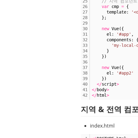
25
// 지역 컴포넌트
26
var
 cmp 
=
 {
27
      template: 
'<
28
    };
29
30
new
 Vue({
31
      el: 
'#app'
,
32
      components: 
33
'my-local-
34
      }
35
    })
36
37
new
 Vue({
38
      el: 
'#app2'
39
    })
40
<
/
script
>
41
<
/
body
>
42
<
/
html
>
지역 & 전역 컴
index.html