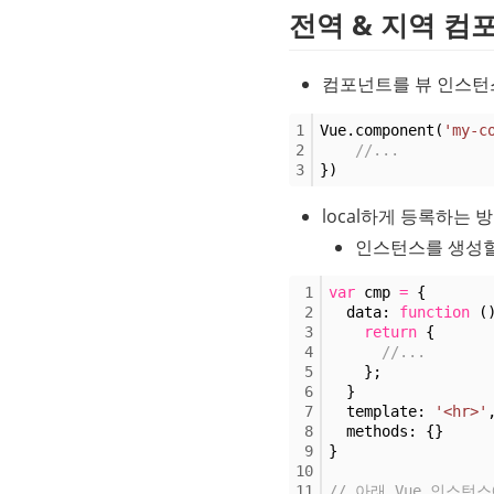
전역 & 지역 컴
컴포넌트를 뷰 인스턴스에
1
Vue.component(
'my-c
2
//...
3
})
local하게 등록하는 
인스턴스를 생성할 
1
var
 cmp 
=
 {
2
  data: 
function
 (
3
return
 {
4
//...
5
    };
6
  }
7
  template: 
'<hr>'
8
  methods: {}
9
}
10
11
// 아래 Vue 인스