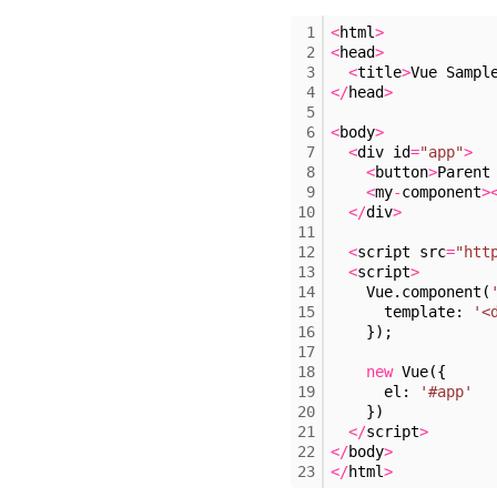
1
<
html
>
2
<
head
>
3
<
title
>
Vue Sampl
4
<
/
head
>
5
6
<
body
>
7
<
div id
=
"app"
>
8
<
button
>
Parent
9
<
my
-
component
>
10
<
/
div
>
11
12
<
script src
=
"htt
13
<
script
>
14
    Vue.component(
15
      template: 
'<
16
    });
17
18
new
 Vue({
19
      el: 
'#app'
20
    })
21
<
/
script
>
22
<
/
body
>
23
<
/
html
>