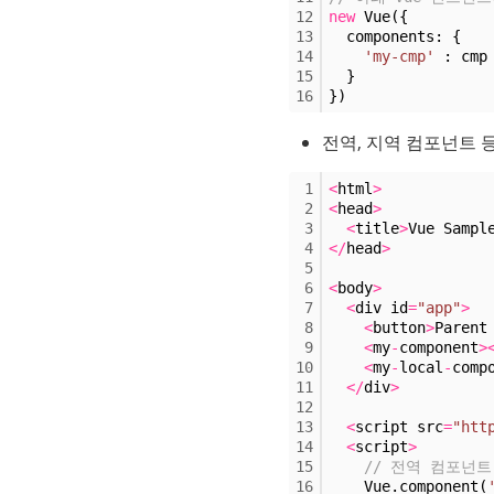
12
new
 Vue({
13
  components: {
14
'my-cmp'
 : cmp
15
  }
16
})
전역, 지역 컴포넌트 
1
<
html
>
2
<
head
>
3
<
title
>
Vue Sampl
4
<
/
head
>
5
6
<
body
>
7
<
div id
=
"app"
>
8
<
button
>
Parent
9
<
my
-
component
>
10
<
my
-
local
-
comp
11
<
/
div
>
12
13
<
script src
=
"htt
14
<
script
>
15
// 전역 컴포넌트
16
    Vue.component(