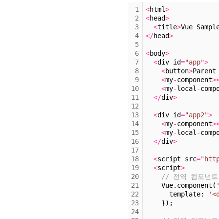
1
<
html
>
2
<
head
>
3
<
title
>
Vue Sampl
4
<
/
head
>
5
6
<
body
>
7
<
div id
=
"app"
>
8
<
button
>
Parent
9
<
my
-
component
>
10
<
my
-
local
-
comp
11
<
/
div
>
12
13
<
div id
=
"app2"
>
14
<
my
-
component
>
15
<
my
-
local
-
comp
16
<
/
div
>
17
18
<
script src
=
"htt
19
<
script
>
20
// 전역 컴포넌트
21
    Vue.component(
22
      template: 
'<
23
    });
24