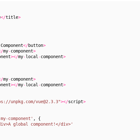
e
<
/
title
>
 Component
<
/
button
>
<
/
my
-
component
>
onent
>
<
/
my
-
local
-
component
>
<
/
my
-
component
>
onent
>
<
/
my
-
local
-
component
>
ps://unpkg.com/vue@2.3.3"
>
<
/
script
>
'my-component'
, {
div>A global component!</div>'