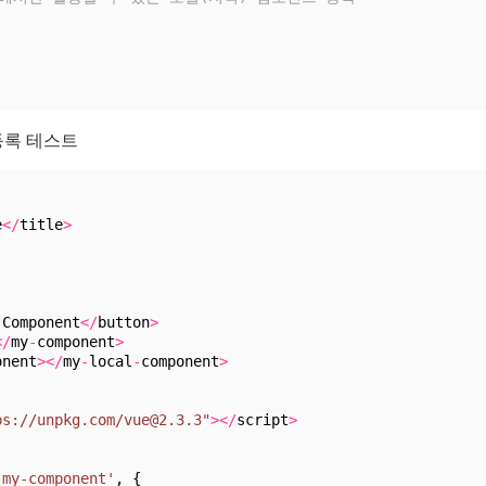
등록 테스트
e
<
/
title
>
 Component
<
/
button
>
<
/
my
-
component
>
onent
>
<
/
my
-
local
-
component
>
ps://unpkg.com/vue@2.3.3"
>
<
/
script
>
'my-component'
, {