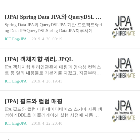
블의 외래 키를 매핑한다.외래 키 대신에 TEAM 객
@JoinColum..
체를 넣고TEAM_ID를 매핑한다. @JoinColumn으
로 조인 컬럼을 명시한다. 안적어도 default로 들어
[JPA] Spring Data JPA와 QueryDSL 이해, 실무 경험 공유
간다. 적어주는게 더 명시적이다.그리고 연관관계
를 설정한다 @ManyToOne.하나의 Team이 여러개
Spring Data JPA와 QueryDSLJPA 기반 프로젝트Spri
의 Member를 가지고 있다.그렇게 보면 TEAM 입장
ng Data JPAQueryDSLSpring Data JPA지루하게 반
에서는 일대다,Member 입장에서는 다대일이다. @
복되는 CRUD 문제를 세련된 방법으로 해결개발자
ICT Eng/JPA
2019. 4. 30. 00:19
ManyToOne.이렇게 설정하면 Team 이라는 필드가
는 인터페이스만 작성한다스프링 데이터 JPA가 구
DB에 있는 TEAM_ID라는 FK와 매핑이 된다. 관계
현 객체를 동적으로 생성해서 주입스프링 데이터 J
를 선언하고 조인할 컬럼을 매핑 했다.이것을 연관
PA 적용 전public class MemberRepository { public vo
[JPA] 객체지향 쿼리, JPQL
관계 매핑이라고 한다. ORM 매핑!!!!..
id save(Member member) {...} public Member findOn
e(Long id) {...} public List findAll() {...} public Me
JPA 객체지향 쿼리연관관계 매핑과 영속성 컨텍스
mber findByUsername(String username) {...} }public
트 등 앞의 내용들로 기본기를 다졌고, 지금부터는
class ItemRepository { public void ..
활용 단계이다.JPA와 객체지향 쿼리QueryDSLJPA
ICT Eng/JPA
2019. 4. 26. 19:45
는 다양한 쿼리 방법을 지원JPQLJPA CriteriaQuert
DSL네이티브 SQLJDBC API 직접 사용, MyBatis, S
pringJdbcTemplate 함께 사용JPQL 소개Java Persiste
[JPA] 필드와 컬럼 매핑
nce Query Language가장 단순한 조회 방법EntityMa
nager.find()객체 그래프 탐색(a.getB().getC())로 get
JPA 필드와 컬럼 매핑데이터베이스 스키마 자동 생
get get 하면서 계속 찾아다닐 수 없다.나이가 18살
성하기DDL을 애플리케이션 실행 시점에 자동 생
이상인 회원을 모두 검색하고 싶다면?JPQLJPA를
성테이블 중심 -> 객체 중심으로 이동한 것이다.데
ICT Eng/JPA
2019. 4. 22. 20:40
사용하면 엔티티 객체를 중심으로 개발문제는 검
이터베이스 방언을 활용해서 데이터베이스에 맞는
색 쿼리검색을 할 때도 테이블이 아닌 엔티티 객
적절한 DDL 생성이렇게 생성된 DDL은 개발 장비
체..
에서만 사용생성된 DDL은 운영서버에서는 사용하