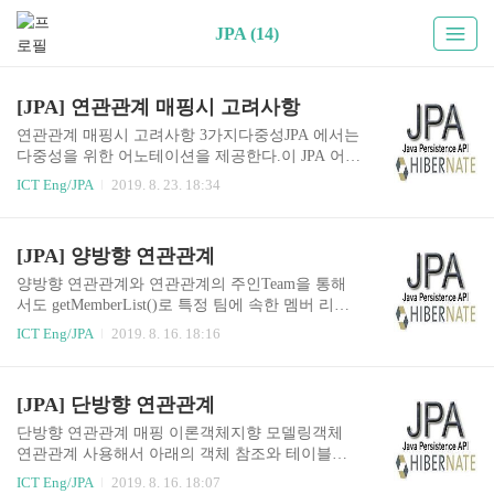
JPA (14)
[JPA] 연관관계 매핑시 고려사항
연관관계 매핑시 고려사항 3가지다중성JPA 에서는
다중성을 위한 어노테이션을 제공한다.이 JPA 어노
테이션들은 DB와 매핑하기 위해 존재 한다.그래서
ICT Eng/JPA
2019. 8. 23. 18:34
데이터베이스 관점에서의 다중성을 기준으로 고민
하면 된다.다대일 - @ManyToOne일대다 - @OneTo
Many일대일 - @OneToOne다대다 - @ManyToMany
[JPA] 양방향 연관관계
다중성을 고민하다가 풀리지 않으면 대칭성을 고
려하자. 다중성의 관계들은 대칭성을 다 가지고 있
양방향 연관관계와 연관관계의 주인Team을 통해
다. 예를 들면, 회원과 팀 - 팀과 회원 둘다를 고려
서도 getMemberList()로 특정 팀에 속한 멤버 리스
하면 쉬워 진다.단방향, 양방향이전 학습 내용 정리
트를 가져오고 싶다.객체 설계는 위와 같이 Membe
ICT Eng/JPA
2019. 8. 16. 18:16
단방향 연관관계 - https://ict-nroo.tistory.com/121양
r에서는 Team을 가지고 있고, Team에서는 Members
방향 연관관계 - https://ict-nroo.tistory.com/122테이
를 가지고 있도록 설계하면 된다. DB를 보자. DB는
블은외래 키 하나로 양쪽을 조인할 수..
단방향 매핑때와 바뀌는게 없다. 왜냐. 둘을 join 하
[JPA] 단방향 연관관계
면 된다. DB는 방향이 없다!이 두가지가 큰 차이다.
코드로 이해Member 엔티티는 단방향과 동일하다.
단방향 연관관계 매핑 이론객체지향 모델링객체
@Entity public class Member { @Id @GeneratedValu
연관관계 사용해서 아래의 객체 참조와 테이블의
e private Long id; @Column(name = "USERNAME")
외래키를 매핑하는 방법 학습객체의 참조와 테이
ICT Eng/JPA
2019. 8. 16. 18:07
private String name; private int age; ​ @ManyToOne