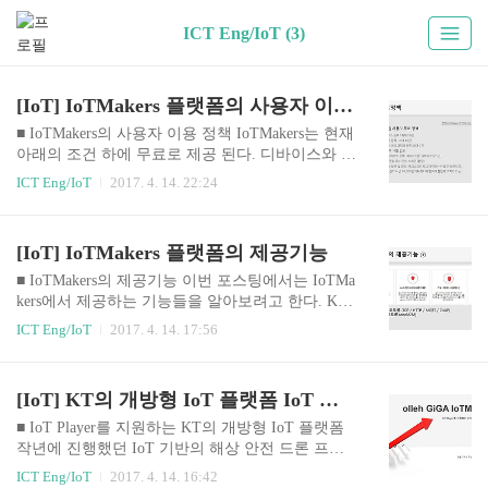
ICT Eng/IoT (3)
[IoT] IoTMakers 플랫폼의 사용자 이용 정책
■ IoTMakers의 사용자 이용 정책 IoTMakers는 현재
아래의 조건 하에 무료로 제공 된다. 디바이스와 이
벤트는 최대 10건, 사용자 정의 어댑터는 최대 2건
ICT Eng/IoT
2017. 4. 14. 22:24
으로 제한적으로 이용 할 수 있으며, 앱을 개발해서
등록하는데는 제한이 없다. 가상 디바이스 등록은
최대 10건이며 이때 디바이스 당 1건으로 제한된
[IoT] IoTMakers 플랫폼의 제공기능
다. 이벤트 발생시 제어 항목에서 선택할 수 있는 S
MS 전송 가능 건수는 100건으로 한 달 기준이다.
■ IoTMakers의 제공기능 이번 포스팅에서는 IoTMa
데이터 중 태그스트림의 로그 데이터는 한달 간 보
kers에서 제공하는 기능들을 알아보려고 한다. KT
관되며, 조회 조건의 최근 10,000건의 데이터에 한
에서 제공하는 개방형 IoT플랫폼인 GiGA IoTMake
ICT Eng/IoT
2017. 4. 14. 17:56
하여 한번에 조회가 가능하다. 필자는 프로젝트 테
rs(이하 Makers)는 크게 세 가지의 대영역으로 자사
스팅 진행중에 잘 오던 SMS가 안와서 시스템 구성
의 플랫폼의 제공기능에 대해 정의 한다. Maker가
에 문제가 있다고 판단하고, 처음부터 다시 테스팅
플랫폼 사용자들의 손쉬운 디바이스 연동을 위해
[IoT] KT의 개방형 IoT 플랫폼 IoT Makers 소개
환경을 구성했던 적이 있다. 하지만, 정..
제공하는 기능을 네가지 항목으로 소개할 수 있다.
첫번째, KT의 표준 I/F, 국제 표준 프로토콜을 지원
■ IoT Player를 지원하는 KT의 개방형 IoT 플랫폼
하고, SDK를 제공합니다. 이를통해 다양한 디바이
작년에 진행했던 IoT 기반의 해상 안전 드론 프로
스와 센서를 손쉽게 연동 할 수 있다. (KT의 표준 I/
젝트(SAFER)를 진행하면서 사용했던 KT사의 개
ICT Eng/IoT
2017. 4. 14. 16:42
F 프로콜은 TCP, HTTP, MQTT, CoAP 으로 정의하