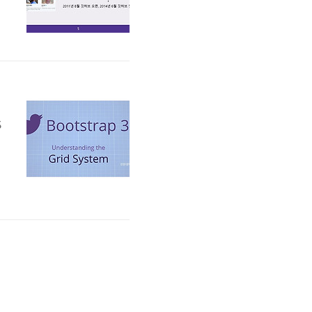
는
가
,
터
S
부