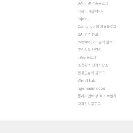
줌인터넷 기술블로그
티몬의 개발이야기
jojoldu
Carrey`s 님의 기술블로그
조대협의 블로그
beyondJ2EE님의 블로그
조인석의 브런치
JBee 블로그
소용환의 생각저장소
권용근님의 블로그
Wisoft Lab.
ngelmaum notes
폴라리언트 장 혁의 브런치
자피킨치블로그