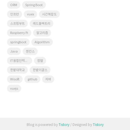
ORM
Spring Boot
인프런
vuex
시간복잡도
스프링부트
레드블랙트리
Raspberry Pi
알고리즘
springboot
Algorithm
Java
젠킨스
IT융합인력양성사업단
정렬
한밭대학교
한밭이글스
Wisoft
github
자바
vuejs
Blog is powered by
Tistory
/ Designed by
Tistory