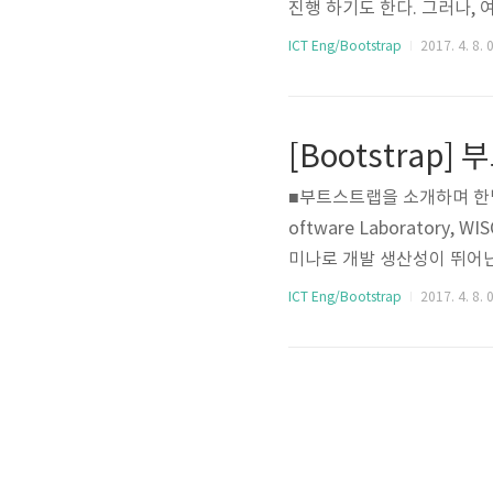
진행 하기도 한다. 그러나,
과물이 제각각이기 때문에, 
ICT Eng/Bootstrap
2017. 4. 8. 
데 있어서 상당한 어려움이 
기도 한다. 트위터에는 수많
위와 같은 일관성 유지에 관
의 직원인 Mark Otto와 Jaco
■부트스트랩을 소개하며 한밭대
oftware Laborator
미나로 개발 생산성이 뛰어난 
우저 주소 입력창에 http://
ICT Eng/Bootstrap
2017. 4. 8. 
World! 를 보고, 현재까
를 하고 있다. 한동안(꽤나 긴
엔드 개발자가 될 준비를 하고