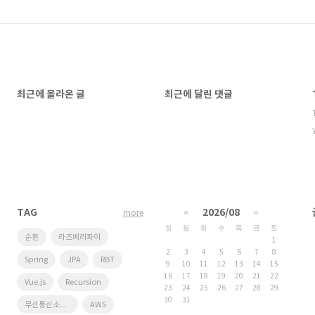
최근에 올라온 글
최근에 달린 댓글
TAG
«
2026/08
»
more
일
월
화
수
목
금
토
순환
라즈베리파이
1
2
3
4
5
6
7
8
Spring
JPA
RBT
9
10
11
12
13
14
15
16
17
18
19
20
21
22
Vue.js
Recursion
23
24
25
26
27
28
29
30
31
무선통신소프트웨어연구실
AWS