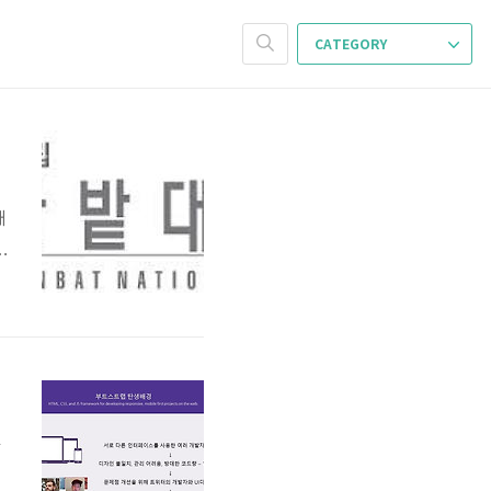
CATEGORY
채
약
안
을
한
다
신