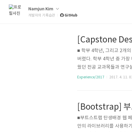
Namjun Kim
GitHub
개발자의 기록습관
[Capstone 
■ 학부 4학년, 그리고 2개
버렸다. 학부 4학년 중 가
웠던 전공 교과목들과 연구실
8개월 동안 밤낮없이 달리며
Experience/2017
2017. 4. 11. 0
전 드론 프로젝트 SAFER(
했다. 정말 열정으로 가득찬 
다:) 정신없는 1년을 보내고
[Bootstrap
면, 올해는 천천히 걸..
■부트스트랩 탄생배경 웹 페
만의 라이브러리를 사용하기