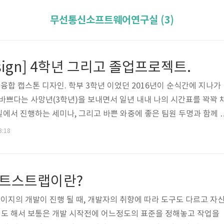
무선통신소프트웨어연구실 (3)
Design] 4학년 그리고 졸업프로젝트.
의 융합 캡스톤 디자인. 학부 3학년 이었던 2016년이 순식간에 지나가
장 바쁘다는 사망년(3학년)을 보내면서 일년 내내 나의 시간표를 꽉꽉 
에서 진행하는 세미나, 그리고 바쁜 와중에 좋은 팀원 두명과 함께 
 다수의 공모전과 기술경진대회에 참여해 좋은 성과를 얻었던 해상 
3:18
조만간 정리된 내용으로 포스팅 할 예정이다.)를 통해 정말 많은 경험
한 해 였다. 이 경험과 열정이 나의 꿈과 성장에 밑거름이 되길 소망
 4학년이 되었다. 졸업반이다. 작년의 키워드가 '열정'과 '경험' 이었
] 부트스트랩이란?
이지의 개발이 진행 될 때, 개발자의 취향에 따라 도구도 다르고 자
도 해서 보통은 개발 시작전에 어느정도의 표준을 정해놓고 작업을