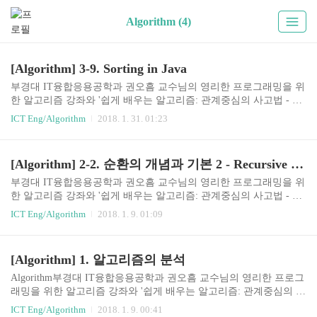
Algorithm (4)
[Algorithm] 3-9. Sorting in Java
부경대 IT융합응용공학과 권오흠 교수님의 영리한 프로그래밍을 위
한 알고리즘 강좌와 '쉽게 배우는 알고리즘: 관계중심의 사고법 - 문
병로'등을 통한 알고리즘 학습 강좌 링크3-9. Sorting in Java일반적으
ICT Eng/Algorithm
2018. 1. 31. 01:23
로 정렬은 가장 기본적인 알고리즘이기 때문에, 대부분의 프로그래
밍 언어가 표준 라이브러리의 일부로 정렬을 제공한다.따라서, 일반
적인 상황에서 개발자가 직접 알고리즘을 구현할 경우는 많지 않다
[Algorithm] 2-2. 순환의 개념과 기본 2 - Recursive Thinking
고 볼 수 있다.Java에서의 sorting을 알아본다. 기본 타입 데이터의 정
렬Arrays 클래스가 primitive 타입 데이터를 위한 정렬 메소드를 제공
부경대 IT융합응용공학과 권오흠 교수님의 영리한 프로그래밍을 위
한다. int[] data = new int[capacity]; ​ //data[0]에서 data[capacity-1]까지
한 알고리즘 강좌와 '쉽게 배우는 알고리즘: 관계중심의 사고법 - 문
데이터가 꽉 차있는 경우에는 ..
병로'등을 통한 알고리즘 학습 강좌 링크2-2. 순환(Recursion)의 개념
ICT Eng/Algorithm
2018. 1. 9. 01:09
과 기본 예제 2Recursive Thinking - 순환적으로 사고하기Recursion은
수학함수 계산에만 유용한가?수학함뿐 아니라 다른 많은 문제들을 r
ecursion으로 해결할 수 있다.문자열의 길이 계산순서대로 앞에서 부
[Algorithm] 1. 알고리즘의 분석
터 하나씩 카운트 한다.또는, 총 문자열의 길이는 첫번째 문자를 뺀,
전체 문자열의 길이 + 1(첫번째 문자)이다.(recursive thinking) if the st
Algorithm부경대 IT융합응용공학과 권오흠 교수님의 영리한 프로그
ring is empty //base case return 0; else return 1 plus the l..
래밍을 위한 알고리즘 강좌와 '쉽게 배우는 알고리즘: 관계중심의 사
고법 - 문병로'등을 통한 알고리즘 학습 강좌 링크1. 알고리즘의 분
ICT Eng/Algorithm
2018. 1. 9. 00:41