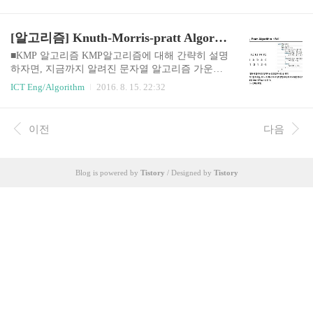
석알고리즘의 자원(resource) 사용량을 분석자원이란 실행시간, 메모
리, 저장장치, 통신 등여기서 실행시간의 분석에 대해서 다룸 시간복
잡도실행시간은 실행환경에 따라 달라짐하드웨어, 운영체제, 언어,
[알고리즘] Knuth-Morris-pratt Algorithm, KMP 알고리즘
컴파일러 등실행시간을 측정하는 대신 연산의 실행 횟수를 카운트
연산의 실행 횟수는 입력 데이터의 크기에 관한 함수로 표현데이터
■KMP 알고리즘 KMP알고리즘에 대해 간략히 설명
의 크기가 같더라고 실제 데이터에 따라서 달라짐최악의 경우 시간
하자면, 지금까지 알려진 문자열 알고리즘 가운데
복잡도(worst-case analysis)평균 시간복잡도(average-case analysis) 점
가장 최저의 시간복잡도를 가진 알고리즘이다. 일
ICT Eng/Algorithm
2016. 8. 15. 22:32
근적(Asympto..
단, KMP알고리즘의 시간복잡도는 O(N+K) 여기서
N과 K는 비교할 문자열의 길이이다. 매칭을 하려
면 최소한 비교대상과 타겟의 문자열을 한번씩 읽
이전
다음
어봐야 할테니, 가장 최적의 시간복잡도이다.알고
리즘에 대한 기본적인 설명과 이해는 아래의 링크
를 통해서 천천히 반복적으로 학습하는 것을 추천
Blog is powered by
Tistory
/ Designed by
Tistory
하고, 본인 역시 아래의 링크를 참고해서 학습한 내
용에 이해에 필요한 설명을 추가하려 포스팅하려
고 한다. >http://bywords.tistory.com/entry/%EC%9
E%90%EB%A3%8C%EA%B5%AC%EC%A1%B0-
KMP-%EC%95%8C%EA%B3%A0%EB..