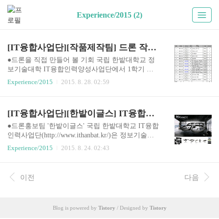
Experience/2015 (2)
[IT융합사업단][작품제작팀] 드론 작품제작팀에 선정되다.
●드론을 직접 만들어 볼 기회 국립 한밭대학교 정
보기술대학 IT융합인력양성사업단에서 1학기 종
강과 동시에 2015학년도 하계 방학기간에 운영 될
Experience/2015
2015. 8. 28. 02:59
아두이노와 3D프린터를 활용한 드론/자율주행차
작품제작단을 모집했습니다. 이 프로그램은 약 3주
간의 교육을 이수한 학생들에 한해 작품제작팀에
[IT융합사업단][한밭이글스] IT융합사업단 드론팀 1기 출발
지원할 기회를 주는 방식으로 진행이 되었고, 기초
교육을 비롯해 드론을 직접만들고 그 드론에 아두
●드론홍보팀 '한밭이글스' 국립 한밭대학교 IT융합
이노를 연계하여 최종 작품을 제작하는 것을 목표
인력사업단(http://www.ithanbat.kr/)은 정보기술대
로 합니다. 저 역시 방학기간동안 아래의 교육을 빠
학 학생들을 위해 지방대학특성화사업(CK-1사업)
Experience/2015
2015. 8. 24. 02:43
짐없이 이수한 후 작품제작팀에 선정될 수 있었습
을 2014년부터 5년간 수행합니다. 사업단은 기본을
니다. 3주간의 교육에는 국립 한밭대학교의 가족회
바로 세우기 위한 역량기반교육, 학생들에게 졸업
사 FD크리에이트의 최효선 대표님과 우인성 R&D
후 희망을 주는 맞춤형 교육프로그램을 운영하고,
이전
다음
연구 소장님이 직접 강의를 하러 와주셨습니다. 국
IT 융합을 구현할 수 있는 인재를 양성함으로써 지
내 최초로 아두이노 교육을 위한 'Fno A..
역 경제의 활성화에 이바지 할 것이라는 목표를 가
지고 있습니다. IT사업단에서 학기시작과 동시에
Blog is powered by
Tistory
/ Designed by
Tistory
사업단의 목표와 발전방향, 지원계획 등을 자세하
게 설명해주는 설명회를 개최했고, 그 설명회 때 드