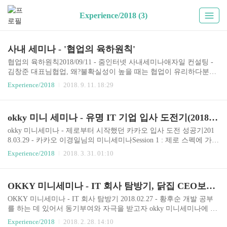
Experience/2018 (3)
사내 세미나 - '협업의 육하원칙'
협업의 육하원칙2018/09/11 - 줌인터넷 사내세미나애자일 컨설팅 -
김창준 대표님협업, 왜?불확실성이 높을 때는 협업이 유리하다분업
을 해버리면 의견 공유가 어렵고, 불확실성에서 오는 변수들에 의해
Experience/2018
2018. 9. 11. 18:29
계획을 바꾸는 것이 힘들어진다.직무에 대한 만족감을 느끼기 위해
서언제?불확실성이 높을때불확실성이 높을 때 보통 인간은 협업하
려 하지 않는다.Fight, Flight, Freeze. 보통 이런 상황에서 사람들은 3
okky 미니 세미나 - 유명 IT 기업 입사 도전기(2018.03.29)
F 전략을 취한다싸우거나, 도망가거나, 가만히 얼어 있게 된다.직무
에 대해 불만이 많을때누가?누구나 협업, 협력을 시작할 수 있다.대
okky 미니세미나 - 제로부터 시작했던 카카오 입사 도전 성공기201
신 어느 한명이 리딩하는 것보다 전체 구성원이 참여하는 것이 협업
8.03.29 - 카카오 이경일님의 미니세미나Session 1 : 제로 스펙에 가까
의 효율을 올리기 좋다.누구랑?이해관계자프로젝트에 성공과 실패
웠던 개발자의 카카오 입사 도전기와, 개발자로서 발전하기 위해 노
Experience/2018
2018. 3. 31. 01:10
에 영향을 주거나 받는 사람들전문가해당 분..
력하는 방법 (50')고등학생 땐 문과생, 대학 졸업할 땐 제로 스펙, 시
작은 그저그런 대학 졸업생에 중소기업 취업. 그러나 지금은 카카오
에서 일하고 있습니다. 사람마다 성공 노하우는 다르지만, 개천에서
OKKY 미니세미나 - IT 회사 탐방기, 닭집 CEO보단 개발자(2018.02.27)
용 되기 힘든 현대 사회에서 살아남기 위한 노력과 경험담을 소개합
니다.자칫 지루할 수 있는 업무 개발 환경에서 나의 개발 욕구를 충
OKKY 미니세미나 - IT 회사 탐방기 2018.02.27 - 황후순 개발 공부
족하고, 개발자로서의 발전을 도모했던 방법을 소개합니다.Session 2
를 하는 데 있어서 동기부여와 자극을 받고자 okky 미니세미나에 자
: 10년 차 개발자의 인터뷰이 • 인터뷰어 경험담과 조언 (50')주력 업
주 참여하려고 하는 편이다. 2017년 11월 okky의 미니세미나였던 우
Experience/2018
2018. 2. 28. 14:10
종에 따라 각..