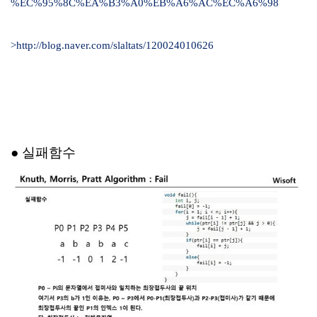
%EC%95%8C%EA%B3%A0%EB%A6%AC%EC%A6%98
>
http://blog.naver.com/slaltats/120024010626
● 실패함수