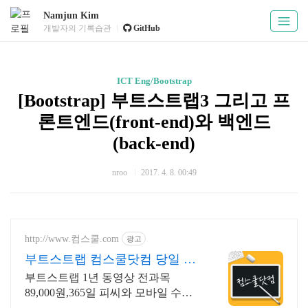
Namjun Kim
개발자의 기록습관
GitHub
ICT Eng/Bootstrap
[Bootstrap] 부트스트랩3 그리고 프
론트엔드(front-end)와 백엔드
(back-end)
nroo
2017. 4. 8. 00:49
http://www.컴스쿨.com
광고
부트스트랩 컴스쿨닷컴 당일 신
청&결제시 기프티콘!
부트스트랩 1년 동영상 전과목
89,000원,365일 피씨와 모바일 수강
가능.