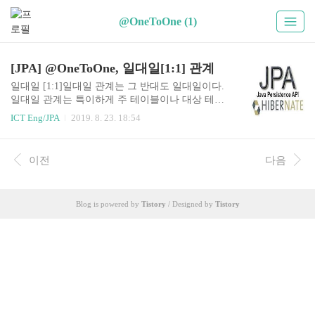
@OneToOne (1)
[JPA] @OneToOne, 일대일[1:1] 관계
일대일 [1:1]일대일 관계는 그 반대도 일대일이다.
일대일 관계는 특이하게 주 테이블이나 대상 테이
블 중에 외래 키를 넣을 테이블을 선택 가능하다.주
ICT Eng/JPA
2019. 8. 23. 18:54
테이블에 외래 키 저장대상 테이블에 외래 키 저장
외래 키에 데이터베이스 유니크 제약조건 추가되
어야 일대일 관계가 된다.일대일 - 주 테이블에 외
이전
다음
래 키 단방향회원이 딱 하나의 락커를 가지고 있는
상황이다. 반대로 락커도 회원 한명만 할당 받을 수
있는 비즈니스 적인 룰이 있고, 이때, 둘의 관계는
Blog is powered by
Tistory
/ Designed by
Tistory
일대일 관계이다.이 경우 멤버를 주 테이블로 보고
주 테이블 또는 대상 테이블에 외래 키를 저장할 수
있다. 단, 유니크 제약조건을 추가한 상태에서만.다
대일[N:1] 단방향 관계 매핑과 JPA 어노테이션만
달라지고, 거의 유사하다.일대일 - 주 테이블에 외
래 키 양..