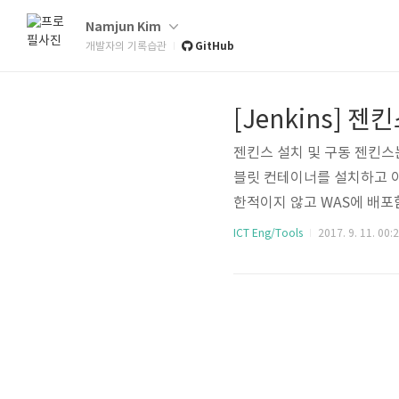
Namjun Kim
GitHub
개발자의 기록습관
[Jenkins] 젠
젠킨스 설치 및 구동 젠킨스는
블릿 컨테이너를 설치하고 이
한적이지 않고 WAS에 배포
니다. JDK 설치 http://www
ICT Eng/Tools
2017. 9. 11. 00:
ws 환경 변수 설정 WAS 설치 
ttps://je..