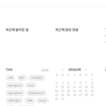
최근에 올라온 글
최근에 달린 댓글
TAG
«
2026/08
»
more
일
월
화
수
목
금
토
JPA
RBT
시간복잡도
1
2
3
4
5
6
7
8
springboot
vuex
9
10
11
12
13
14
15
16
17
18
19
20
21
22
Spring Boot
Raspberry Pi
23
24
25
26
27
28
29
30
31
한밭이글스
ORM
Vue.js