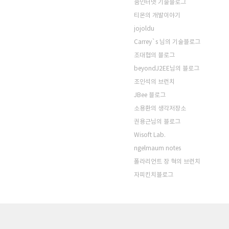
줌인터넷 기술블로그
티몬의 개발이야기
jojoldu
Carrey`s 님의 기술블로그
조대협의 블로그
beyondJ2EE님의 블로그
조인석의 브런치
JBee 블로그
소용환의 생각저장소
권용근님의 블로그
Wisoft Lab.
ngelmaum notes
폴라리언트 장 혁의 브런치
자피킨치블로그