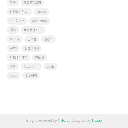
자바
레드블랙트리
IT융합인력양성사업단
github
스프링부트
Recursion
정렬
무선통신소프트웨어연구실
Spring
인프런
젠킨스
AWS
한밭대학교
라즈베리파이
Wisoft
순환
Algorithm
vuejs
Java
알고리즘
Blog is powered by
Tistory
/ Designed by
Tistory