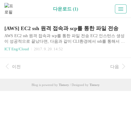
다운로드 (1)
[AWS] EC2 ssh 원격 접속과 scp를 통한 파일 전송
AWS EC2 ssh 원격 접속과 scp를 통한 파일 전송 EC2 인스턴스 생성
이 성공적으로 끝났다면, 다음과 같이 CLI환경에서 ssh를 통해서 EC
2에 원격 접속을 할 수 있고, scp를 통해 간단한 파일 업/다운로드를
ICT Eng/Cloud
2017. 9. 20. 14:52
할 수 있다. 접속 git bash를 실행시켜서 Teminal에서 다음 명령으로
접속한다. ec2-user 계정명은 ubuntu의 경우 ubuntu이다. 각자 선택한
인스턴스 OS 이미지가 다를 수 있으므로 EC2 콘솔 왼쪽 메뉴중 INS
이전
다음
TANCES -> Instances 로 이동하여 상단에 있는 Connect 버튼을 누르
면 외부에서 인스턴스에 접속하기 위한 가이드가 있으니 참고하면
된다. ssh -i [pem파일경로] [ec2-user계정명]@[ec2 instance의 public ..
Blog is powered by
Tistory
/ Designed by
Tistory