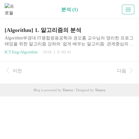
분석 (1)
[Algorithm] 1. 알고리즘의 분석
Algorithm부경대 IT융합응용공학과 권오흠 교수님의 영리한 프로그
래밍을 위한 알고리즘 강좌와 '쉽게 배우는 알고리즘: 관계중심의 사
고법 - 문병로'등을 통한 알고리즘 학습 강좌 링크1. 알고리즘의 분
ICT Eng/Algorithm
2018. 1. 9. 00:41
석알고리즘의 자원(resource) 사용량을 분석자원이란 실행시간, 메모
리, 저장장치, 통신 등여기서 실행시간의 분석에 대해서 다룸 시간복
잡도실행시간은 실행환경에 따라 달라짐하드웨어, 운영체제, 언어,
이전
다음
컴파일러 등실행시간을 측정하는 대신 연산의 실행 횟수를 카운트
연산의 실행 횟수는 입력 데이터의 크기에 관한 함수로 표현데이터
의 크기가 같더라고 실제 데이터에 따라서 달라짐최악의 경우 시간
Blog is powered by
Tistory
/ Designed by
Tistory
복잡도(worst-case analysis)평균 시간복잡도(average-case analysis) 점
근적(Asympto..