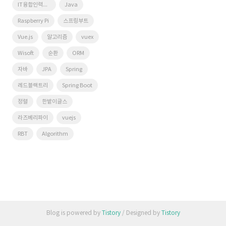
IT융합인력양성사업단
Java
Raspberry Pi
스프링부트
Vue.js
알고리즘
vuex
Wisoft
순환
ORM
자바
JPA
Spring
레드블랙트리
Spring Boot
정렬
한밭이글스
라즈베리파이
vuejs
RBT
Algorithm
Blog is powered by
Tistory
/ Designed by
Tistory