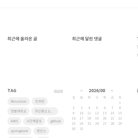
최근에 올라온 글
최근에 달린 댓글
TAG
«
2026/08
»
more
일
월
화
수
목
금
토
Recursion
인프런
1
2
3
4
5
6
7
8
한밭대학교
무선통신소프트웨어연구실
9
10
11
12
13
14
15
16
17
18
19
20
21
22
AWS
시간복잡도
github
23
24
25
26
27
28
29
30
31
springboot
젠킨스