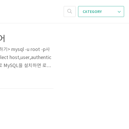
CATEGORY
어
mysql -u root -p사
t host,user,authentic
적으로 MySQL을 설치하면 로컬(l
정의 외부접속을 허용하려면 다