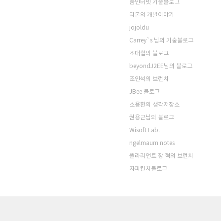
줌인터넷 기술블로그
티몬의 개발이야기
jojoldu
Carrey`s 님의 기술블로그
조대협의 블로그
beyondJ2EE님의 블로그
조인석의 브런치
JBee 블로그
소용환의 생각저장소
권용근님의 블로그
Wisoft Lab.
ngelmaum notes
폴라리언트 장 혁의 브런치
자피킨치블로그