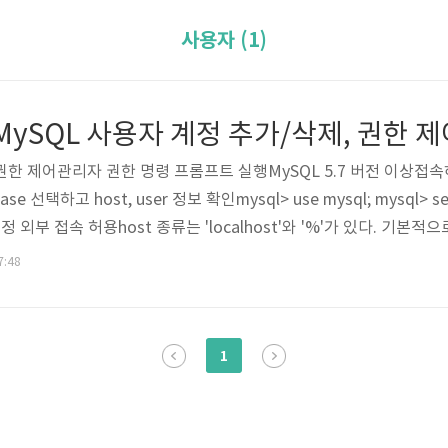
사용자 (1)
ySQL 사용자 계정 추가/삭제, 권한 제
권한 제어관리자 권한 명령 프롬프트 실행MySQL 5.7 버전 이상접속하기> 
 선택하고 host, user 정보 확인mysql> use mysql; mysql> selec
ser;계정 외부 접속 허용host 종류는 'localhost'와 '%'가 있다. 기본
이 가능하고 외부에서는 접속이 불가능하게 되어 있다.따라서, root계
7:48
> inster into mysql.user (host, user, authentica..
1