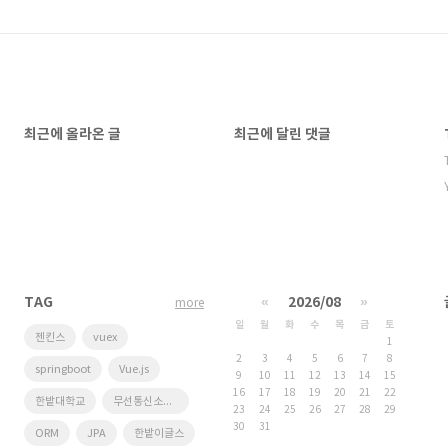
최근에 올라온 글
최근에 달린 댓글
TAG
«
2026/08
»
more
일
월
화
수
목
금
토
젠킨스
vuex
1
2
3
4
5
6
7
8
springboot
Vue.js
9
10
11
12
13
14
15
16
17
18
19
20
21
22
한밭대학교
무선통신소프트웨어연구실
23
24
25
26
27
28
29
30
31
ORM
JPA
한밭이글스