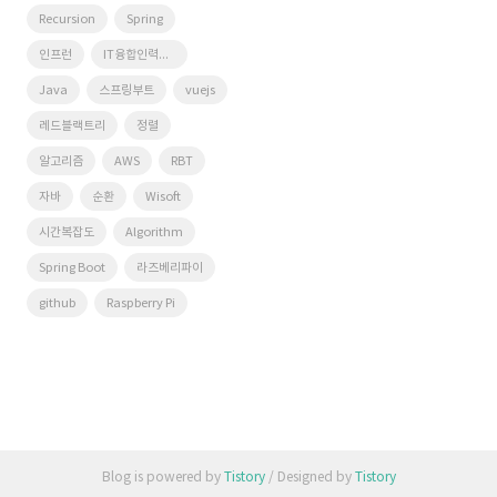
Recursion
Spring
인프런
IT융합인력양성사업단
Java
스프링부트
vuejs
레드블랙트리
정렬
알고리즘
AWS
RBT
자바
순환
Wisoft
시간복잡도
Algorithm
Spring Boot
라즈베리파이
github
Raspberry Pi
Blog is powered by
Tistory
/ Designed by
Tistory