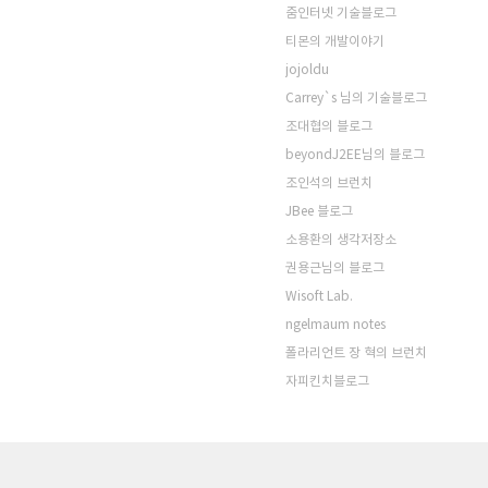
줌인터넷 기술블로그
티몬의 개발이야기
jojoldu
Carrey`s 님의 기술블로그
조대협의 블로그
beyondJ2EE님의 블로그
조인석의 브런치
JBee 블로그
소용환의 생각저장소
권용근님의 블로그
Wisoft Lab.
ngelmaum notes
폴라리언트 장 혁의 브런치
자피킨치블로그