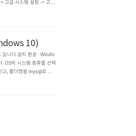
-> 고급 시스템 설정 -> 고급
: gradle root 위치 ->
dows 10)
드 입니다.설치 환경 : Windo
접속한다. OS와 시스템 종류를 선택
하고, 폴더명을 mysql로 변
변수(S)에서 Path를 찾아 클
 앞 까지는..