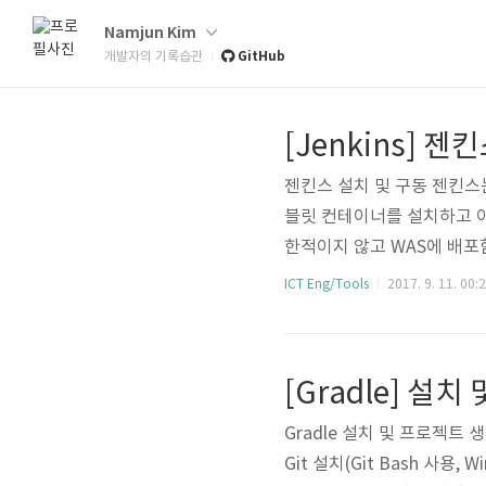
Namjun Kim
GitHub
개발자의 기록습관
[Jenkins] 젠
젠킨스 설치 및 구동 젠킨스는
블릿 컨테이너를 설치하고 이
한적이지 않고 WAS에 배포
니다. JDK 설치 http://www
ICT Eng/Tools
2017. 9. 11. 00:
ws 환경 변수 설정 WAS 설치 
ttps://je..
[Gradle] 설
Gradle 설치 및 프로젝트 생성 OS
Git 설치(Git Bash 사용, Wi