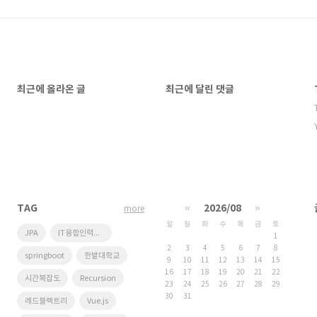
최근에 올라온 글
최근에 달린 댓글
TAG
«
2026/08
»
more
일
월
화
수
목
금
토
JPA
IT융합인력양성사업단
1
2
3
4
5
6
7
8
springboot
한밭대학교
9
10
11
12
13
14
15
16
17
18
19
20
21
22
시간복잡도
Recursion
23
24
25
26
27
28
29
30
31
레드블랙트리
Vue.js