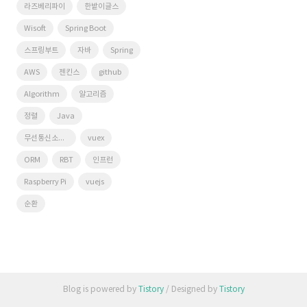
라즈베리파이
한밭이글스
Wisoft
Spring Boot
스프링부트
자바
Spring
AWS
젠킨스
github
Algorithm
알고리즘
정렬
Java
무선통신소프트웨어연구실
vuex
ORM
RBT
인프런
Raspberry Pi
vuejs
순환
Blog is powered by
Tistory
/ Designed by
Tistory