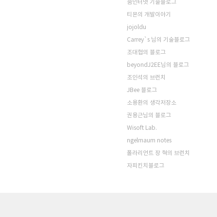
줌인터넷 기술블로그
티몬의 개발이야기
jojoldu
Carrey`s 님의 기술블로그
조대협의 블로그
beyondJ2EE님의 블로그
조인석의 브런치
JBee 블로그
소용환의 생각저장소
권용근님의 블로그
Wisoft Lab.
ngelmaum notes
폴라리언트 장 혁의 브런치
자피킨치블로그