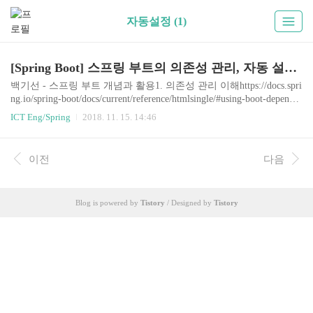
자동설정 (1)
[Spring Boot] 스프링 부트의 의존성 관리, 자동 설정, 내장 웹 서버
백기선 - 스프링 부트 개념과 활용1. 의존성 관리 이해https://docs.spri
ng.io/spring-boot/docs/current/reference/htmlsingle/#using-boot-depende
ncy-managementspring-boot-stater-* 의 부모인 spring-boot-stater-paren
ICT Eng/Spring
2018. 11. 15. 14:46
t, 그리고 다시 그 parent의 부모인 spring-boot-dependencies 에 정의되
어 있는 pom.xml의 dependencyManegement 영역 안에 해당 릴리즈 버
전에서 관리하는 의존성들이 정의 되어 있다.그렇기 때문에 우리는
이전
다음
각 스타터의 버전을 명시하지 않아도 되고, parent가 관리하는 버전
을 사용하게 된다.gradle을 사용한다면 intellij의 gr..
Blog is powered by
Tistory
/ Designed by
Tistory