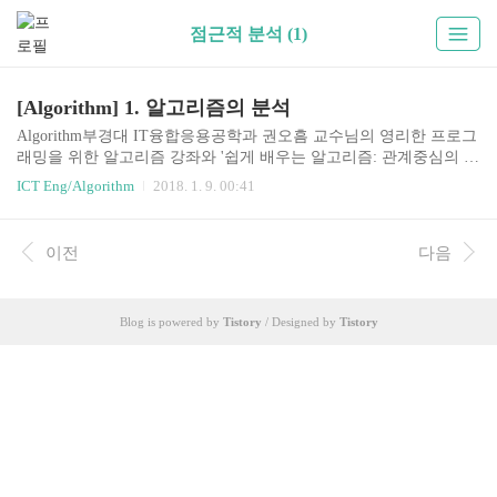
점근적 분석 (1)
[Algorithm] 1. 알고리즘의 분석
Algorithm부경대 IT융합응용공학과 권오흠 교수님의 영리한 프로그
래밍을 위한 알고리즘 강좌와 '쉽게 배우는 알고리즘: 관계중심의 사
고법 - 문병로'등을 통한 알고리즘 학습 강좌 링크1. 알고리즘의 분
ICT Eng/Algorithm
2018. 1. 9. 00:41
석알고리즘의 자원(resource) 사용량을 분석자원이란 실행시간, 메모
리, 저장장치, 통신 등여기서 실행시간의 분석에 대해서 다룸 시간복
잡도실행시간은 실행환경에 따라 달라짐하드웨어, 운영체제, 언어,
이전
다음
컴파일러 등실행시간을 측정하는 대신 연산의 실행 횟수를 카운트
연산의 실행 횟수는 입력 데이터의 크기에 관한 함수로 표현데이터
의 크기가 같더라고 실제 데이터에 따라서 달라짐최악의 경우 시간
Blog is powered by
Tistory
/ Designed by
Tistory
복잡도(worst-case analysis)평균 시간복잡도(average-case analysis) 점
근적(Asympto..