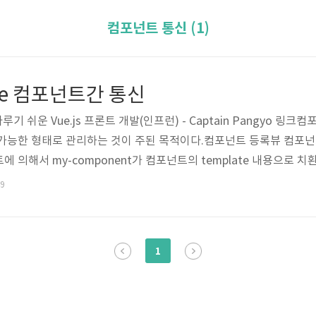
컴포넌트 통신 (1)
. Vue 컴포넌트간 통신
다루기 쉬운 Vue.js 프론트 개발(인프런) - Captain Pangyo 
가능한 형태로 관리하는 것이 주된 목적이다.컴포넌트 등록뷰 컴포넌
 의해서 my-component가 컴포넌트의 template 내용으로 
17181920212223 Vue Sample Parent Component Vue.compon
49
nent!' }); new Vue({ el: '#app' }) Colored by Color Scripte..
1