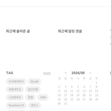
최근에 올라온 글
최근에 달린 댓글
TAG
«
2026/08
»
more
일
월
화
수
목
금
토
라즈베리파이
Wisoft
1
2
3
4
5
6
7
8
한밭대학교
알고리즘
9
10
11
12
13
14
15
16
17
18
19
20
21
22
스프링부트
정렬
ORM
23
24
25
26
27
28
29
30
31
Raspberry Pi
젠킨스