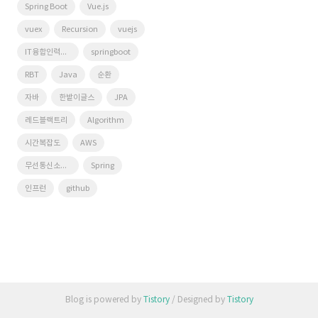
Spring Boot
Vue.js
vuex
Recursion
vuejs
IT융합인력양성사업단
springboot
RBT
Java
순환
자바
한밭이글스
JPA
레드블랙트리
Algorithm
시간복잡도
AWS
무선통신소프트웨어연구실
Spring
인프런
github
Blog is powered by
Tistory
/ Designed by
Tistory