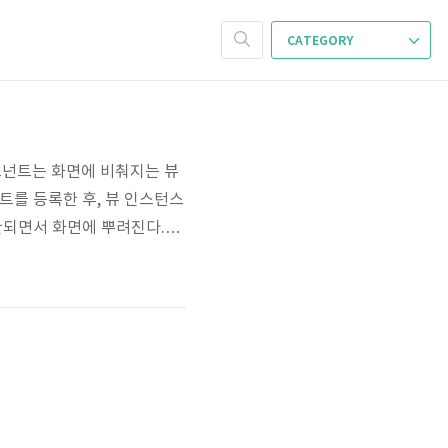
CATEGORY
링크컴포넌트는 화면에 비춰지는 뷰
트를 등록한 후, 뷰 인스턴스
치환되면서 화면에 뿌려진다.12
ent('my-component', {