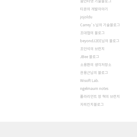
줌인터넷 기술블로그
티몬의 개발이야기
jojoldu
Carrey`s 님의 기술블로그
조대협의 블로그
beyondJ2EE님의 블로그
조인석의 브런치
JBee 블로그
소용환의 생각저장소
권용근님의 블로그
Wisoft Lab.
ngelmaum notes
폴라리언트 장 혁의 브런치
자피킨치블로그