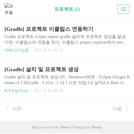
프로젝트 (2)
[Gradle] 프로젝트 이클립스 연동하기
Gradle 프로젝트 eclipse import gradle 설치와 프로젝트 생성을 끝냈
다면, 이클립스와 연동을 한다. 이클립스 project explorer에서 new ->
import -> import select메뉴 -> General -> Existing Projects into Worksp
카테고리 없음
2017. 9. 11. 00:21
ace 선택 후 next select root directory -> browse -> 새로만든 gradle proj
ect 루트 선택 후 확인 import project창의 중간 Projects: 메뉴에 추가
한 gradle 프로젝트가 생성됨 Finish $ gradle eclipse명령을 수행하기
[Gradle] 설치 및 프로젝트 생성
전까지 import할 수 없었던 gradle 프로젝트를 드디어 이클립스와 연
동할 수 있다.
Gradle 설치 및 프로젝트 생성 OS : Windows10IDE : Eclipse Oxygen R
elease (4.7.0)Gradle : 4.1Git : 2.14.1 사전 작업 Git 설치(Git Bash 사용,
Windows PowerShell 사용해도 무방) Gradle 설치 https://gradle.org/rele
ICT Eng/Tools
2017. 9. 11. 00:18
ases 방문 Gradle latest version 다운 설치를 원하는 위치에서 압축 해
제 윈도우 환경변수 설정 제어판 -> 시스템 -> 고급 시스템 설정 ->
고급 탭의 "환경 변수(N)"로 진입 시스템 변수 -> 새로 만들기 -> 변
이전
다음
수 이름 : GRADLE_HOME -> 변수 값 : gradle root 위치 -> 생성 시스
템 변수(S)에서 Path를 찾아 클릭하고 "새로 만들기..
Blog is powered by
Tistory
/ Designed by
Tistory