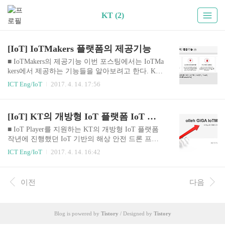
KT (2)
[IoT] IoTMakers 플랫폼의 제공기능
■ IoTMakers의 제공기능 이번 포스팅에서는 IoTMa
kers에서 제공하는 기능들을 알아보려고 한다. KT
에서 제공하는 개방형 IoT플랫폼인 GiGA IoTMake
ICT Eng/IoT
2017. 4. 14. 17:56
rs(이하 Makers)는 크게 세 가지의 대영역으로 자사
의 플랫폼의 제공기능에 대해 정의 한다. Maker가
플랫폼 사용자들의 손쉬운 디바이스 연동을 위해
[IoT] KT의 개방형 IoT 플랫폼 IoT Makers 소개
제공하는 기능을 네가지 항목으로 소개할 수 있다.
첫번째, KT의 표준 I/F, 국제 표준 프로토콜을 지원
■ IoT Player를 지원하는 KT의 개방형 IoT 플랫폼
하고, SDK를 제공합니다. 이를통해 다양한 디바이
작년에 진행했던 IoT 기반의 해상 안전 드론 프로
스와 센서를 손쉽게 연동 할 수 있다. (KT의 표준 I/
젝트(SAFER)를 진행하면서 사용했던 KT사의 개
ICT Eng/IoT
2017. 4. 14. 16:42
F 프로콜은 TCP, HTTP, MQTT, CoAP 으로 정의하
방형 IoT플랫폼에 대해서 설명하고자 한다. 팀원들
고 있으며, 국제 표준 프로토콜은 oneM2M을 예로
과 프로젝트에 적용 할 여러가지 개방형 IoT플랫폼
들 수 있다.) 두번째, GUI 기반으로 사용자 어댑터
을 직접 학습하고 비교해 본 결과 KT의 IoT플랫폼
이전
다음
를 ..
을 선정했으며, IoTMakers의 메인페이지에 가보면
친절한 소개와 함께 간단한 튜토리얼과 API문서를
제공 받을 수 있다. 학부 3학년 이었던 나에게 IoT
Blog is powered by
Tistory
/ Designed by
Tistory
플랫폼에 대해서 몰랐던 사용자를 위한 자세한 설
명과 튜토리얼을 통해 진입장벽을 낮추려고 하는