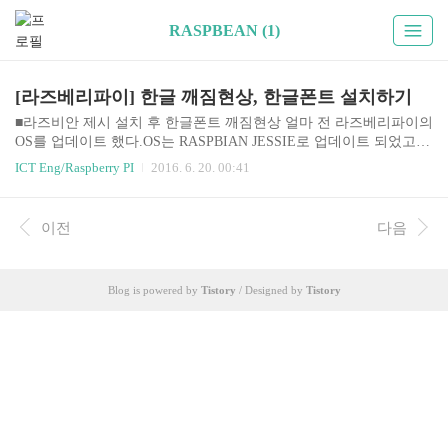
RASPBEAN (1)
[라즈베리파이] 한글 깨짐현상, 한글폰트 설치하기
■라즈비안 제시 설치 후 한글폰트 깨짐현상 얼마 전 라즈베리파이의
OS를 업데이트 했다.OS는 RASPBIAN JESSIE로 업데이트 되었고,
아래 링크를 따라들어가서 설치하면 된다.설치 방법은 본 블로그의
ICT Eng/Raspberry PI
2016. 6. 20. 00:41
라즈베리파이 카테고리 두번째 운영체제 설치하기 포스팅 글을 따
라서 천천히 하면 된다:) RASPBEAN JESSIE : https://www.raspberryp
i.org/downloads/raspbian/ 운영체제를 깔고나서, 인터넷에 접속해봤더
이전
다음
니 네이버 메인페이지가 네모로 가득차는 현상이 발생했다. 한글이
깨져서 나타났던것... 본인과 같은 당황스러움을 겪었을 분들이 많을
것 같아서 간단하게 해결하는 방법을 공유한다. 정말 간단하다. 아래
Blog is powered by
Tistory
/ Designed by
Tistory
명령어 한줄 치고, sudo apt-get install tt..