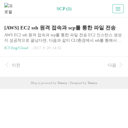
SCP (1)
[AWS] EC2 ssh 원격 접속과 scp를 통한 파일 전송
AWS EC2 ssh 원격 접속과 scp를 통한 파일 전송 EC2 인스턴스 생성
이 성공적으로 끝났다면, 다음과 같이 CLI환경에서 ssh를 통해서 EC
2에 원격 접속을 할 수 있고, scp를 통해 간단한 파일 업/다운로드를
ICT Eng/Cloud
2017. 9. 20. 14:52
할 수 있다. 접속 git bash를 실행시켜서 Teminal에서 다음 명령으로
접속한다. ec2-user 계정명은 ubuntu의 경우 ubuntu이다. 각자 선택한
인스턴스 OS 이미지가 다를 수 있으므로 EC2 콘솔 왼쪽 메뉴중 INS
이전
다음
TANCES -> Instances 로 이동하여 상단에 있는 Connect 버튼을 누르
면 외부에서 인스턴스에 접속하기 위한 가이드가 있으니 참고하면
된다. ssh -i [pem파일경로] [ec2-user계정명]@[ec2 instance의 public ..
Blog is powered by
Tistory
/ Designed by
Tistory