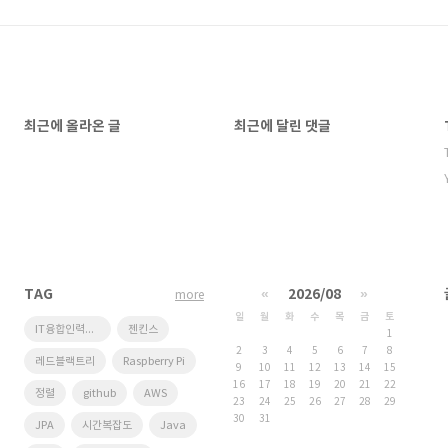
최근에 올라온 글
최근에 달린 댓글
TAG
«
2026/08
»
more
일
월
화
수
목
금
토
IT융합인력양성사업단
젠킨스
1
2
3
4
5
6
7
8
레드블랙트리
Raspberry Pi
9
10
11
12
13
14
15
16
17
18
19
20
21
22
정렬
github
AWS
23
24
25
26
27
28
29
30
31
JPA
시간복잡도
Java