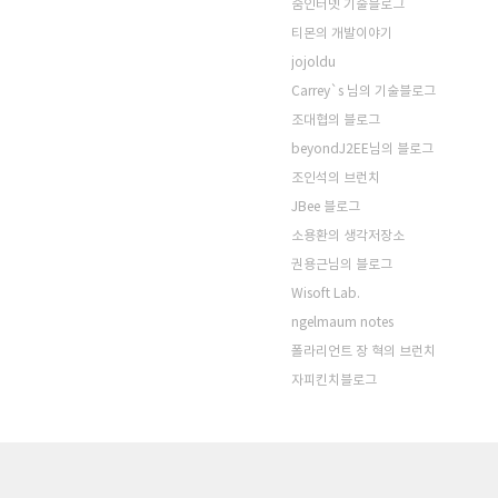
줌인터넷 기술블로그
티몬의 개발이야기
jojoldu
Carrey`s 님의 기술블로그
조대협의 블로그
beyondJ2EE님의 블로그
조인석의 브런치
JBee 블로그
소용환의 생각저장소
권용근님의 블로그
Wisoft Lab.
ngelmaum notes
폴라리언트 장 혁의 브런치
자피킨치블로그