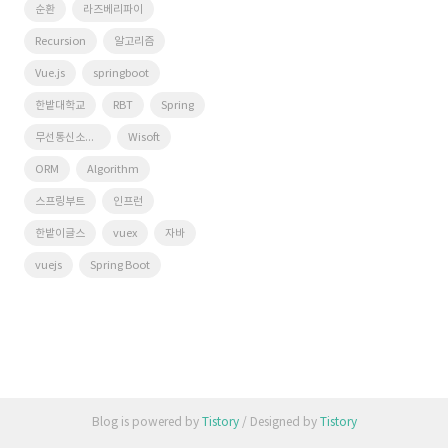
순환
라즈베리파이
Recursion
알고리즘
Vue.js
springboot
한밭대학교
RBT
Spring
무선통신소프트웨어연구실
Wisoft
ORM
Algorithm
스프링부트
인프런
한밭이글스
vuex
자바
vuejs
Spring Boot
Blog is powered by
Tistory
/ Designed by
Tistory