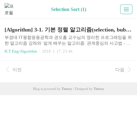
Selection Sort (1)
[Algorithm] 3-1. 기본 정렬 알고리즘(selection, bubble, insertion sort) with JAVA
부경대 IT융합응용공학과 권오흠 교수님의 영리한 프로그래밍을 위
한 알고리즘 강좌와 '쉽게 배우는 알고리즘: 관계중심의 사고법 - 문
병로'등을 통한 알고리즘 학습 강좌 링크3-1. 정렬simple, slowBubble
ICT Eng/Algorithm
2018. 1. 17. 23:46
sortInsertion sortSelection sortfastQuick sortMerge sortHeap sortO(n)Rad
ix sort기본적인 정렬 알고리즘Selection Sort각 루프마다최대 원소를
찾는다최대 원소와 맨 오른쪽 원소를 교환한다.맨 오른쪽 원소를 제
이전
다음
외한다.하나의 원소만 남을 때까지 위의 루프를 반복한다.pseudocod
eselectionSort(A[], n) { for last
Blog is powered by
Tistory
/ Designed by
Tistory