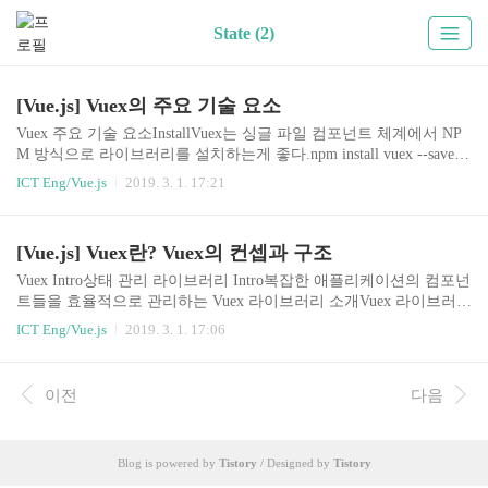
State (2)
[Vue.js] Vuex의 주요 기술 요소
Vuex 주요 기술 요소InstallVuex는 싱글 파일 컴포넌트 체계에서 NP
M 방식으로 라이브러리를 설치하는게 좋다.npm install vuex --saveE
S6와 함께 사용해야 더 많은 기능과 이점을 제공받을 수 있음Vue.js
ICT Eng/Vue.js
2019. 3. 1. 17:21
에서 전역으로 Vuex 플러그인 사용하기/src/store/store.jsimport Vue fr
om 'vue'; import Vuex from 'vuex'; ​ Vue.use(Vuex); export const store =
new Vuex.Store({ // });/src/main.jsexport한 store를 import 시키고ES6
[Vue.js] Vuex란? Vuex의 컨셉과 구조
의 Enhanced Object Literals 특성을 통해 축약해서 등록할 수 있다.im
port Vue from 'vue'; import..
Vuex Intro상태 관리 라이브러리 Intro복잡한 애플리케이션의 컴포넌
트들을 효율적으로 관리하는 Vuex 라이브러리 소개Vuex 라이브러리
의 등장 배경인 Flux 패턴(React) 소개Vuex 라이브러리의 주요 속성
ICT Eng/Vue.js
2019. 3. 1. 17:06
인 state, getters, mutations, actions 학습Vuex를 알기 전의 개념으로는
각각 data, computed, method, 비동기 method라고 생각하면 된다.Vuex
를 더 쉽게 코딩할 수 있는 방법인 Helper 기능 소개Vuex로 프로젝트
이전
다음
를 구조화하는 방법과 모듈 구조화 방법 소개Vuex란?무수히 많은 컴
포넌트의 데이터를 관리하기 위한 상태 관리 패턴이자 라이브러리R
eact의 Flux 패턴에서 기인함Vue.js 중고급 개발자로 성장하기 위한
Blog is powered by
Tistory
/ Designed by
Tistory
필수 관문Flu..