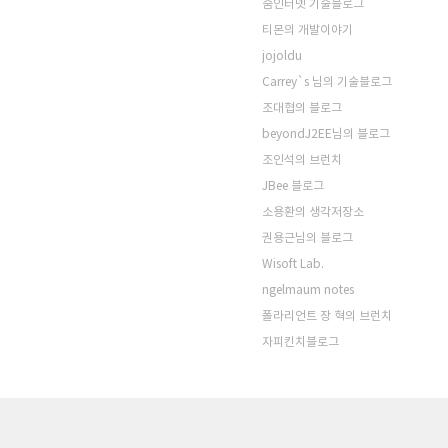
줌인터넷 기술블로그
티몬의 개발이야기
jojoldu
Carrey`s 님의 기술블로그
조대협의 블로그
beyondJ2EE님의 블로그
조인석의 브런치
JBee 블로그
소용환의 생각저장소
권용근님의 블로그
Wisoft Lab.
ngelmaum notes
폴라리언트 장 혁의 브런치
자피킨치블로그