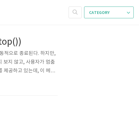
CATEGORY
top())
되면 자동적으로 종료된다. 하지만,
 보지 않고, 사용자가 멈춤
를 제공하고 있는데, 이 메소
his method is inheren
top() 메소드로 스레드를 갑자