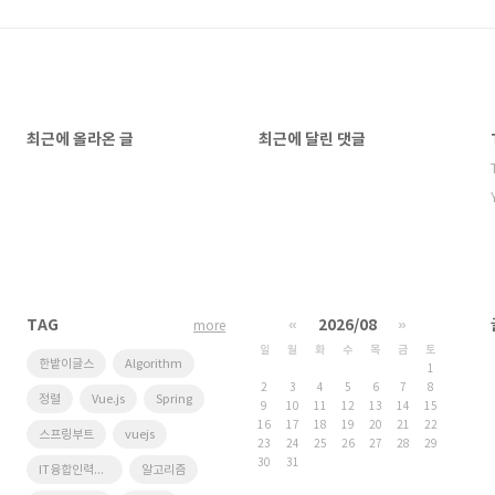
최근에 올라온 글
최근에 달린 댓글
TAG
«
2026/08
»
more
일
월
화
수
목
금
토
한밭이글스
Algorithm
1
2
3
4
5
6
7
8
정렬
Vue.js
Spring
9
10
11
12
13
14
15
16
17
18
19
20
21
22
스프링부트
vuejs
23
24
25
26
27
28
29
30
31
IT융합인력양성사업단
알고리즘