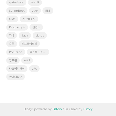
springboot
Wisoft
Spring Boot
vuex
RBT
ORM
시간복잡도
Raspberry Pi
젠킨스
자바
Java
github
순환
레드블랙트리
Recursion
무선통신소프트웨어연구실
인프런
AWS
라즈베리파이
JPA
한밭대학교
Blog is powered by
Tistory
/ Designed by
Tistory