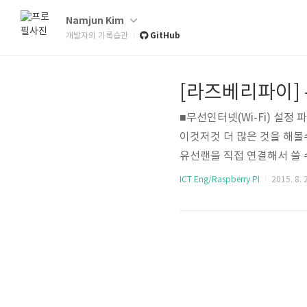
Namjun Kim
GitHub
개발자의 기록습관
[라즈베리파이] 무
■무선인터넷(Wi-Fi) 설
이것저것 더 많은 것을 해볼
유선랜을 직접 연결해서 쓸 
좀더 스마트하게! 무선랜카
ICT Eng/Raspberry PI
2015. 8. 
와 마우스도 무선으로 연결하
착한 상태에서 화면의 좌측상단 메
약 WiFi Configurat
음단계로 넘어가..