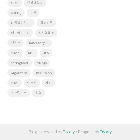
ORM
한밭대학교
Spring
순환
IT융합인력양성사업단
알고리즘
레드블랙트리
시간복잡도
젠킨스
Raspberry Pi
vuejs
RBT
JPA
springboot
Vue.js
Algorithm
Recursion
vuex
인프런
자바
스프링부트
정렬
Blog is powered by
Tistory
/ Designed by
Tistory