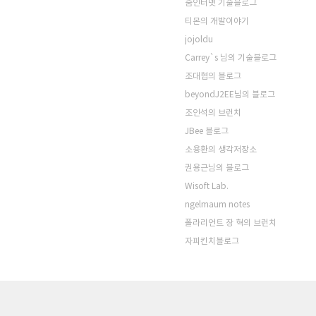
줌인터넷 기술블로그
티몬의 개발이야기
jojoldu
Carrey`s 님의 기술블로그
조대협의 블로그
beyondJ2EE님의 블로그
조인석의 브런치
JBee 블로그
소용환의 생각저장소
권용근님의 블로그
Wisoft Lab.
ngelmaum notes
폴라리언트 장 혁의 브런치
자피킨치블로그