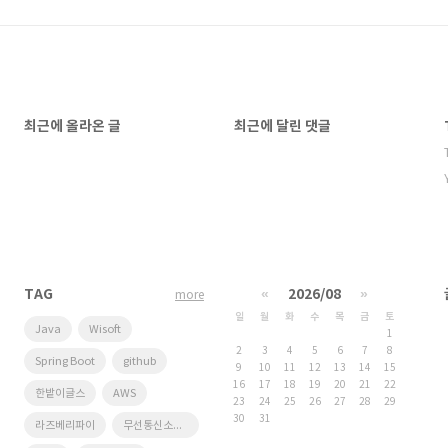
최근에 올라온 글
최근에 달린 댓글
TAG
«
2026/08
»
more
일
월
화
수
목
금
토
Java
Wisoft
1
2
3
4
5
6
7
8
Spring Boot
github
9
10
11
12
13
14
15
16
17
18
19
20
21
22
한밭이글스
AWS
23
24
25
26
27
28
29
30
31
라즈베리파이
무선통신소프트웨어연구실