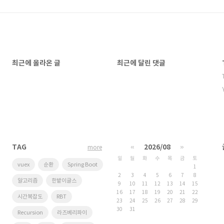
최근에 올라온 글
최근에 달린 댓글
TAG
«
2026/08
»
more
일
월
화
수
목
금
토
vuex
순환
Spring Boot
1
2
3
4
5
6
7
8
알고리즘
한밭이글스
9
10
11
12
13
14
15
16
17
18
19
20
21
22
시간복잡도
RBT
23
24
25
26
27
28
29
30
31
Recursion
라즈베리파이