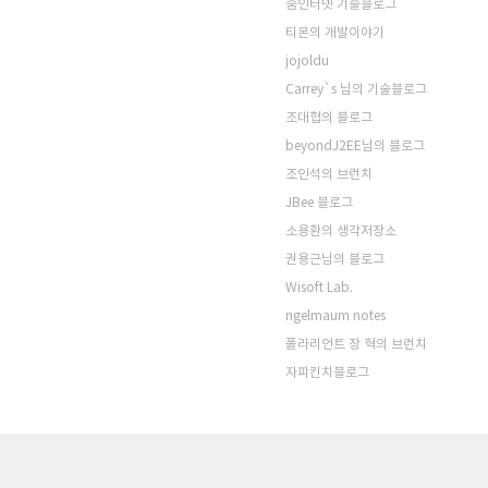
줌인터넷 기술블로그
티몬의 개발이야기
jojoldu
Carrey`s 님의 기술블로그
조대협의 블로그
beyondJ2EE님의 블로그
조인석의 브런치
JBee 블로그
소용환의 생각저장소
권용근님의 블로그
Wisoft Lab.
ngelmaum notes
폴라리언트 장 혁의 브런치
자피킨치블로그