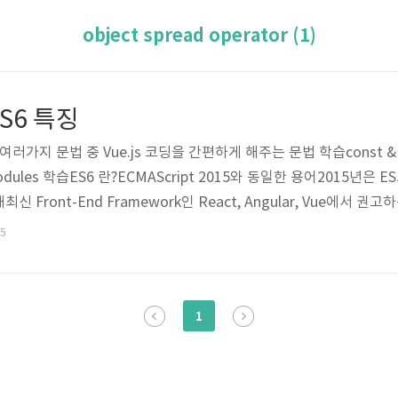
object spread operator (1)
ES6 특징
S6의 여러가지 문법 중 Vue.js 코딩을 간편하게 해주는 문법 학습const & let
s, Modules 학습ES6 란?ECMAScript 2015와 동일한 용어2015년은
Front-End Framework인 React, Angular, Vue에서 권
코딩을 훨씬 편하게 할 수 있음Babel구 버전 브라우저 중에는 ES6
45
ling이 필요ES6의 문법을 각 브라우저의 호환 가능한 ES5로 변환하는
1