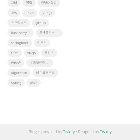
자바
정렬
한밭대학교
JPA
Java
Vue.js
스프링부트
github
Raspberry Pi
무선통신소프트웨어연구실
springboot
인프런
ORM
vuejs
젠킨스
Wisoft
IT융합인력양성사업단
Algorithm
레드블랙트리
Spring
AWS
Blog is powered by
Tistory
/ Designed by
Tistory