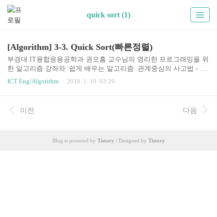
quick sort (1)
[Algorithm] 3-3. Quick Sort(빠른정렬)
부경대 IT융합응용공학과 권오흠 교수님의 영리한 프로그래밍을 위
한 알고리즘 강좌와 '쉽게 배우는 알고리즘: 관계중심의 사고법 - 문
병로'등을 통한 알고리즘 학습 강좌 링크3-3. 빠른정렬(Quick Sort)분
ICT Eng/Algorithm
2018. 1. 19. 03:29
할정복법분할배열을 다음과 같은 조건이 만족되도록 두 부분으로
나눈다.기준값 : pivotelements in lower parts =r일 때, 정렬할 데이터
가 0개 또는 1개이므로 할 일 없음. if (p = x j
이전
다음
Blog is powered by
Tistory
/ Designed by
Tistory