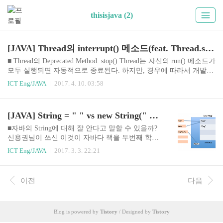
thisisjava (2)
[JAVA] Thread의 interrupt() 메소드(feat. Thread.stop())
■ Thread의 Deprecated Method. stop() Thread는 자신의 run() 메소드가
모두 실행되면 자동적으로 종료된다. 하지만, 경우에 따라서 개발자
는 실행 중인 스레드를 즉시 종료할 필요가 있다. 예를 들어 동영상
ICT Eng/JAVA
2017. 4. 10. 03:58
을 끝까지 보지 않고, 사용자가 멈춤을 요구하는 경우가 이에 해당한
다. Thread는 스레드를 즉시 종료시키기 위해서 stop() 메소드를 제공
하고 있는데, 이 메소드는 deprecated 되었다. 이유가 뭘까? Oracle이
[JAVA] String = " " vs new String(" ") 의 차이
제공하는 JAVA API 문서를 보면 Deprecated. This method is inherently
unsafe. 를 시작으로 이 메소드가 사라진 자세한 이유가 쓰여져 있다.
■자바의 String에 대해 잘 안다고 말할 수 있을까?
이유는 간단히 말해 stop() 메소드로 스레드를 갑자기 종료하게 되..
신용권님이 쓰신 이것이 자바다 책을 두번째 학습
하는 중이다. 확실히 느끼는 건데, 1회독과 2회독의
ICT Eng/JAVA
2017. 3. 3. 22:21
느낌은 정말 다르다는 것을 느끼면서 책을 읽고 있
다. 분명, 세번째 이 책을 볼 때는 또 다른 느낌일
것 이라고 확신한다. 오늘 포스팅의 주제는 Java의
이전
다음
String이다. 과연, 웹 개발자를 목표로 Java를 공부
하고 있는 내가 자바의 String에 대해 잘 알고 있다
고 말할수 있을까? 라는 생각의 이 포스팅의 시발
Blog is powered by
Tistory
/ Designed by
Tistory
점이다. 아래의 코드에서 몇개의 객체가 생성이 될
까? public class StringExample { public static void ma