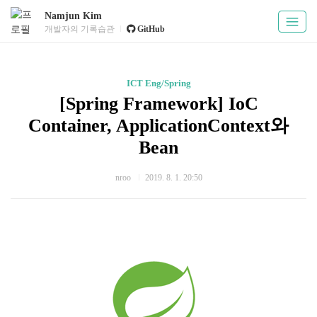
Namjun Kim
개발자의 기록습관
GitHub
ICT Eng/Spring
[Spring Framework] IoC
Container, ApplicationContext와
Bean
nroo
2019. 8. 1. 20:50