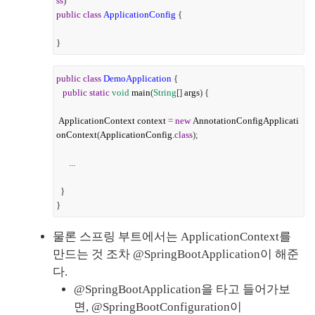
ss
)
public
class
ApplicationConfig
{
}
public
class
DemoApplication
{
public
static
void
main
(
String
[]
args
) {
ApplicationContext
context
=
new
AnnotationConfigApplicati
onContext
(
ApplicationConfig
.
class
);
...
}
}
물론 스프링 부트에서는 ApplicationContext를 
만드는 것 조차 @SpringBootApplication이 해준
다.
@SpringBootApplication을 타고 들어가보
면, @SpringBootConfiguration이 