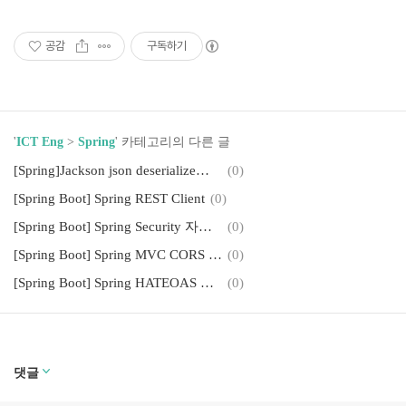
공감
구독하기
'
ICT Eng
>
Spring
' 카테고리의 다른 글
[Spring]Jackson json deserialize시 snake_case to camelCase
(0)
[Spring Boot] Spring REST Client
(0)
[Spring Boot] Spring Security 자동 설정과 커스터마이징
(0)
[Spring Boot] Spring MVC CORS 활용, ajax로 검증
(0)
[Spring Boot] Spring HATEOAS 활용
(0)
댓글