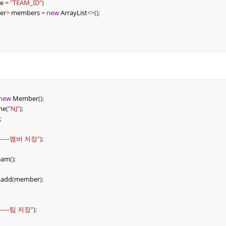
e
=
"TEAM_ID"
)
er
>
members
=
new
ArrayList
<>
();
new
Member
();
me
(
"NJ"
);
;
"-----멤버 저장"
);
eam
();
.
add
(
member
);
"-----팀 저장"
);