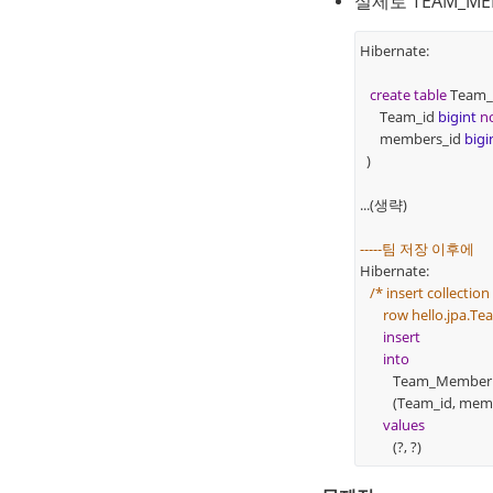
실제로 TEAM_M
Hibernate:
create
table
Team_
Team_id
bigint
n
members_id
bigi
)
...(생략)
-----팀 저장 이후에
Hibernate:
/* insert collection
row hello.jpa.T
insert
into
Team_Member
(Team_id, membe
values
(?, ?)