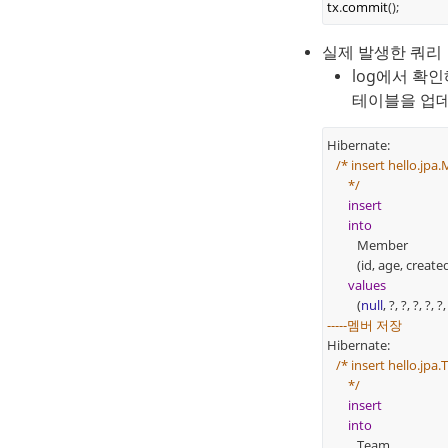
tx
.
commit
();
실제 발생한 쿼리
log에서 확인
테이블을 업데
Hibernate:
/* insert hello.jp
*/
insert
into
Member
(id, age, createdDa
values
(
null
, ?, ?, ?, ?, ?,
-----멤버 저장
Hibernate:
/* insert hello.jpa
*/
insert
into
Team