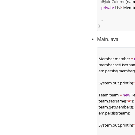
@JoinColumn
(
nam
private
List
<
Memb
...
}
Main.java
...
Member
member
=
member
.
setUserna
em
.
persist
(
member
)
System
.
out
.
println
(
Team
team
=
new
T
team
.
setName
(
"A"
);
team
.
getMembers
()
em
.
persist
(
team
);
System
.
out
.
println
(