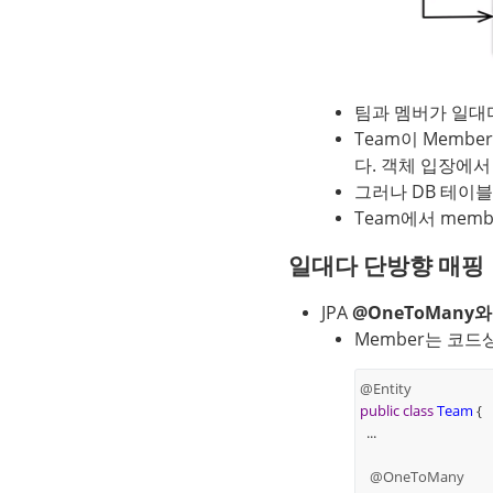
팀과 멤버가 일대
Team이 Memb
다. 객체 입장에서
그러나 DB 테이
Team에서 mem
일대다 단방향 매핑
JPA 
@OneToMany와
Member는 코드
@Entity
public
class
Team
{
...
@OneToMany