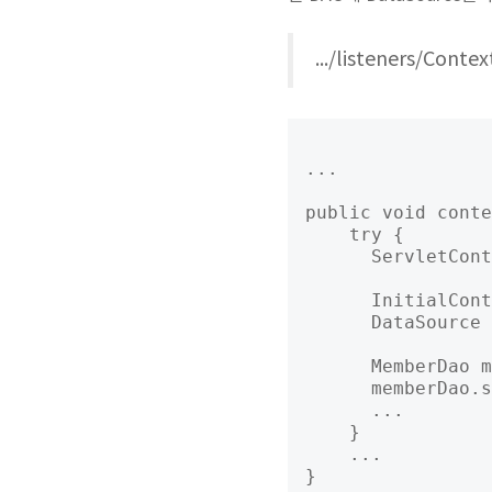
.../listeners/Cont
...

public void conte
    try {

      ServletCont
      InitialCont
      DataSource 
      MemberDao m
      memberDao.s
      ...

    }

    ...

}
