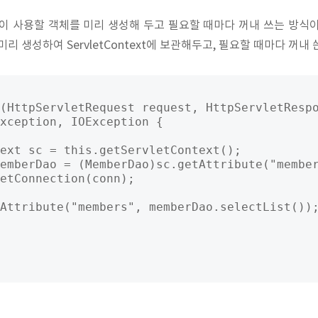
이 사용할 객체를 미리 생성해 두고 필요할 때마다 꺼내 쓰는 방식
 미리 생성하여 ServletContext에 보관해두고, 필요할 때마다 꺼내 
(HttpServletRequest request, HttpServletRespo
xception, IOException {

ext sc = this.getServletContext();

emberDao = (MemberDao)sc.getAttribute("member
etConnection(conn);

Attribute("members", memberDao.selectList());