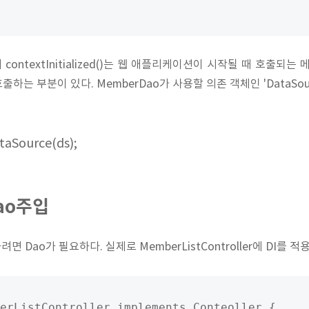
ner의 contextInitialized()는 웹 애플리케이션이 시작될 때 호출
를 호출하는 부분이 있다. MemberDao가 사용할 의존 객체인 'DataSo
aSource(ds);
Dao주입
하려면 Dao가 필요하다. 실제로 MemberListController에 DI를 적
erListController implements Conteoller {
