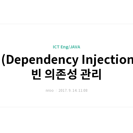
ICT Eng/JAVA
DI(Dependency Injecti
빈 의존성 관리
nroo
2017. 9. 14. 11:08