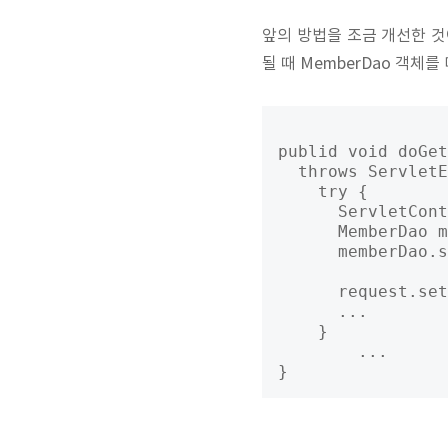
앞의 방법을 조금 개선한 것
될 때 MemberDao 객체를
publid void doGet
  throws ServletE
    try {

      ServletCont
      MemberDao m
      memberDao.s
      request.set
      ...

    }

  	...
