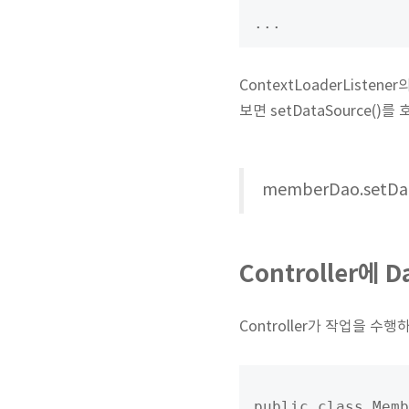
ContextLoaderListe
보면 setDataSource()
memberDao.setDat
Controller에 
Controller가 작업을 수행
public class Memb