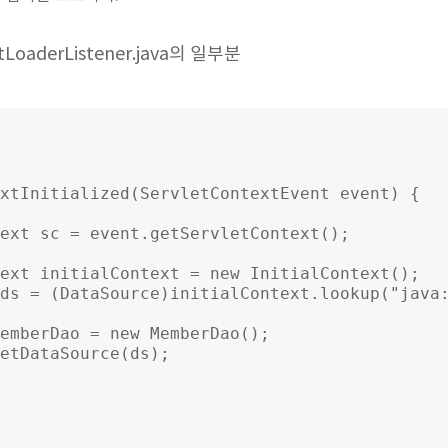
extLoaderListener.java의 일부분
xtInitialized(ServletContextEvent event) {

ext sc = event.getServletContext();

ext initialContext = new InitialContext();

ds = (DataSource)initialContext.lookup("java:
emberDao = new MemberDao();

etDataSource(ds);
