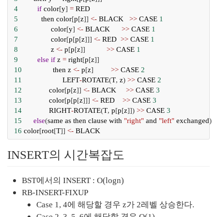
4
if
color
[
y
] 
=
RED
5
then
color
[
p
[
z
]] 
<-
BLACK
>>
CASE
1
6
color
[
y
] 
<-
BLACK
>>
CASE
1
7
color
[
p
[
p
[
z
]]] 
<-
RED
>>
CASE
1
8
z
<-
p
[
p
[
z
]]           
>>
CASE
1
9
else
if
z
=
right
[
p
[
z
]]
10
then
z
<-
p
[
z
]         
>>
CASE
2
11
LEFT
-
ROTATE
(
T
, 
z
) 
>>
CASE
2
12
color
[
p
[
z
]] 
<-
BLACK
>>
CASE
3
13
color
[
p
[
p
[
z
]]] 
<-
RED
>>
CASE
3
14
RIGHT
-
ROTATE
(
T
, 
p
[
p
[
z
]]) 
>>
CASE
3
15
else
(
same
as
then
clause
with
"right"
and
"left"
exchanged
)
16
color
[
root
[
T
]] 
<-
BLACK
INSERT의 시간복잡도
BST에서의 INSERT : O(logn)
RB-INSERT-FIXUP
Case 1, 4에 해당할 경우 z가 2레벨 상승한다.
Case 2, 3, 5, 6에 해당할 경우 O(1)