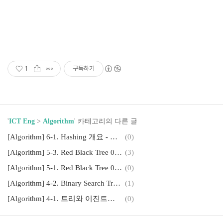
1
구독하기
'
ICT Eng
>
Algorithm
' 카테고리의 다른 글
[Algorithm] 6-1. Hashing 개요 - Chaining, Open Addressing, SUHA
(0)
[Algorithm] 5-3. Red Black Tree 03 - DELETE, FIXUP 연산
(3)
[Algorithm] 5-1. Red Black Tree 01 - 개요
(0)
[Algorithm] 4-2. Binary Search Tree - 이진탐색트리
(1)
[Algorithm] 4-1. 트리와 이진트리(tree and binary tree)
(0)