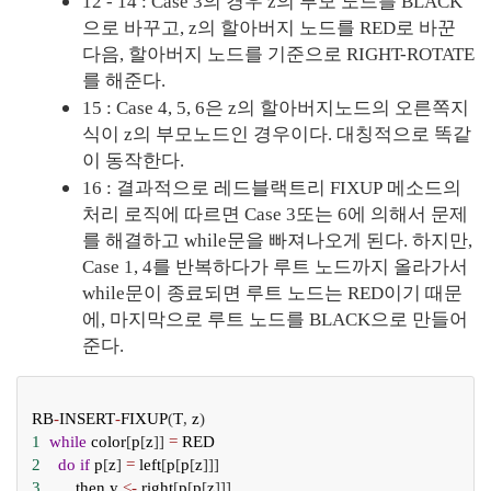
12 - 14 : Case 3의 경우 z의 부모 노드를 BLACK
으로 바꾸고, z의 할아버지 노드를 RED로 바꾼 
다음, 할아버지 노드를 기준으로 RIGHT-ROTATE
를 해준다.
15 : Case 4, 5, 6은 z의 할아버지노드의 오른쪽지
식이 z의 부모노드인 경우이다. 대칭적으로 똑같
이 동작한다.
16 : 결과적으로 레드블랙트리 FIXUP 메소드의 
처리 로직에 따르면 Case 3또는 6에 의해서 문제
를 해결하고 while문을 빠져나오게 된다. 하지만, 
Case 1, 4를 반복하다가 루트 노드까지 올라가서 
while문이 종료되면 루트 노드는 RED이기 때문
에, 마지막으로 루트 노드를 BLACK으로 만들어 
준다.
RB
-
INSERT
-
FIXUP
(
T
, 
z
)
1
while
color
[
p
[
z
]] 
=
RED
2
do
if
p
[
z
] 
=
left
[
p
[
p
[
z
]]]
3
then
y
<-
right
[
p
[
p
[
z
]]]