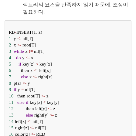
랙트리의 요건을 만족하지 않기 때문에, 조정이 
필요하다.
RB
-
INSERT
(
T
, 
z
)
1
y
<-
nil
[
T
]
2
x
<-
root
[
T
]
3
while
x
!=
nil
[
T
]
4
do
y
<-
x
5
if
key
[
z
] 
<
key
[
x
]
6
then
x
<-
left
[
x
]
7
else
x
<-
right
[
x
]
8
p
[
z
] 
<-
y
9
if
y
=
nil
[
T
]
10
then
root
[
T
] 
<-
z
11
else
if
key
[
z
] 
<
key
[
y
]
12
then
left
[
y
] 
<-
z
13
else
right
[
y
] 
<-
z
14
left
[
z
] 
<-
nil
[
T
]
15
right
[
z
] 
<-
nil
[
T
]
16
color
[
z
] 
<-
RED