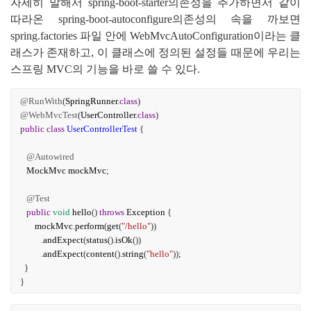
자세히 말해서 spring-boot-starter의존성을 추가하면서 같이 
따라온 spring-boot-autoconfigure의존성의 속을 까보면 
spring.factories 파일 안에 WebMvcAutoConfiguration이라는 클
래스가 존재하고, 이 클래스에 정의된 설정들 때문에 우리는 
스프링 MVC의 기능을 바로 쓸 수 있다.
@RunWith
(
SpringRunner
.
class
)
@WebMvcTest
(
UserController
.
class
)
public
class
UserControllerTest
{
@Autowired
MockMvc
mockMvc
;
@Test
public
void
hello
()
throws
Exception
{
mockMvc
.
perform
(
get
(
"/hello"
))
.
andExpect
(
status
().
isOk
())
.
andExpect
(
content
().
string
(
"hello"
));
}
}