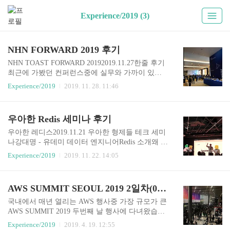
Experience/2019 (3)
NHN FORWARD 2019 후기
NHN TOAST FORWARD 20192019.11.27한줄 후기
최근에 가봤던 컨퍼런스중에 실무와 가까이 있다
고 생각되는 주제들이 가장 많았습니다. 이미 팀에
Experience/2019
2019. 11. 28. 11:46
서 도입해서 사용하고 있거나, 우리가 내년에 개선
하고자 하는 것들에 대한 주제 위주로 들었는데요,
우리와 비슷한 고민들을 하고 있는 것 같았습니다.
우아한 Redis 세미나 후기
1. '깃' 깔나는 Git 워크플로우 알아보기NHN Edu 서
버개발팀 - 신승엽 주요 Git 워크플로우 살펴보기G
우아한 레디스2019.11.21 우아한 형제들 테크 세미
it flow항상 존재하는 브랜치master 브랜치develop
나강대명 - 유데미 데이터 엔지니어Redis 소개왜 C
브랜치서포팅 브랜치필요할 때 생성 후 삭제하는
ollection이 중요한가Redis CollectionRedis 운영Redis
Experience/2019
2019. 11. 22. 14:05
브랜치feature 브랜치특정 feature의 개발이 완료되
데이터 분산Redis FailoverMonitoring Factor결론다
면 다시 develop으로 merge 이때, fast forward 하지
루지 않는 것들Redis PersistenceRedis Pub/SubRedis
않도록 주의release 브랜치feature들이 ..
Stream확률적 자료구조Redis Modules한줄 후기Redi
AWS SUMMIT SEOUL 2019 2일차(04/18) 참관기
s Intro와 사용법 내용은 압축과 생략으로 과감하게
진행하고, 경험에 의해 쌓인 redis 운영과 관리에 관
국내에서 매년 열리는 AWS 행사중 가장 규모가 큰
한 이야기를 중점적으로 들을 수 있어서 매우 흥미
AWS SUMMIT 2019 두번째 날 행사에 다녀왔습니
로웠습니다.모든 내용을 담진 못했으므로, 미흡한
다.매년 참석자가 폭증하는 느낌 인데요. 세션 이동
Experience/2019
2019. 4. 19. 12:55
부분은 테크 세미나 유튜브 채널에 공개될 영상을