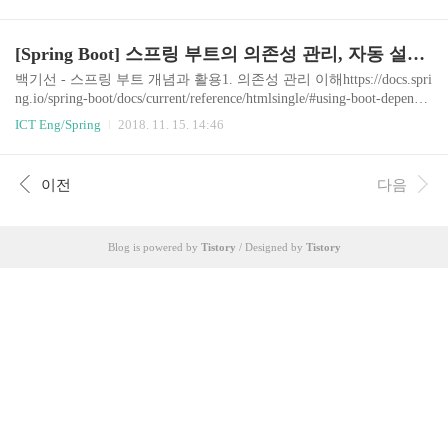
s 애트리뷰트커맨드라인 아규먼트SPRING_APPLICATION_JSON
(환경 변수 또는 시스템 프로퍼티)에 들어있는 프로퍼티ServletConfi
g 파라미터ServletContext 파라미터Java:comp/env JNDI 애트리뷰트Sy
[Spring Boot] 스프링 부트의 의존성 관리, 자동 설정, 내장 웹 서버
stem.getProperties() 자바 시스템 프로퍼티OS 환경 변수RandomValue
PropertySourceJAR 밖에 있는 특정 프로파일용 application.propertiesJ
백기선 - 스프링 부트 개념과 활용1. 의존성 관리 이해https://docs.spri
AR 안에 있는 특정..
ng.io/spring-boot/docs/current/reference/htmlsingle/#using-boot-depende
ncy-managementspring-boot-stater-* 의 부모인 spring-boot-stater-paren
ICT Eng/Spring
2018. 11. 15. 14:46
t, 그리고 다시 그 parent의 부모인 spring-boot-dependencies 에 정의되
어 있는 pom.xml의 dependencyManegement 영역 안에 해당 릴리즈 버
전에서 관리하는 의존성들이 정의 되어 있다.그렇기 때문에 우리는
이전
다음
각 스타터의 버전을 명시하지 않아도 되고, parent가 관리하는 버전
을 사용하게 된다.gradle을 사용한다면 intellij의 gr..
Blog is powered by
Tistory
/ Designed by
Tistory