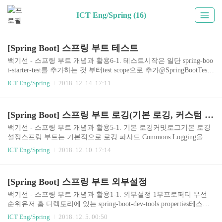
ICT Eng/Spring (16)
[Spring Boot] 스프링 부트 테스트
백기선 - 스프링 부트 개념과 활용6-1. 테스트시작은 일단 spring-boo
t-starter-test를 추가하는 것 부터test scope으로 추가@SpringBootTest
@SpringBootTest가 하는 역할은 @SpringBootApplication을 찾아서
ICT Eng/Spring
2018. 12. 14. 17:11
테스트를 위한 빈들을 다 생성한다. 그리고 @MockBean으로 정의된
빈을 찾아서 교체한다.@RunWith(SpringRunner.class)랑 같이 써야 함
빈 설정 파일은 안해주나? 알아서 찾는다. (@SpringBootApplication)
[Spring Boot] 스프링 부트 로깅(기본 로깅, 커스텀 로깅)
SpringBootTest.webEnvironmentMOCK : mock servlet environment. 내
장 톰캣 구동 안함.커밋로그 : https://github.com/namjunemy/..
백기선 - 스프링 부트 개념과 활용5-1. 기본 로깅커밋로그기본 로깅
설정스프링 부트는 기본적으로 로깅 파사드 Commons Logging을 사
용한다. 결국 SLF4j를 사용하게 된다. 소스코드에서도 SLF4j를 사용
ICT Eng/Spring
2018. 12. 10. 17:14
하면 된다.로깅 파사드는 실제 로깅을 하지 않고, 로거 API들을 추상
화 해놓은 인터페이스들이다.주로 프레임워크들은 로깅 파사드를
이용한다. 프레임워크를 사용하는 애플리케이션들의 로거 사용을
[Spring Boot] 스프링 부트 외부설정
자유롭게 해주기 위해서.로깅 파사드의 장점은 로거들을 바꿔서 사
용할 수 있다는 것이다.JUL(Java Utility Logging), Log4J2, Logback정
백기선 - 스프링 부트 개념과 활용1-1. 외부설정 1부프로퍼티 우선
리하자면 스프링부트에서 찍히는 로그는 Commons Logging -> SLF4
순위유저 홈 디렉토리에 있는 spring-boot-dev-tools.properties테스트
j -> Logback의 흐름을 타고 결국 Logback에 의해..
에 있는 @TestPropertySource@SpringBootTest 애노테이션의 propertie
ICT Eng/Spring
2018. 12. 5. 00:50