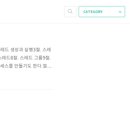
CATEGORY
스레드 생성과 실행3절. 스레
스레드8절. 스레드 그룹9절.
세스를 만들기도 한다.멀티
하고 여러 가지 작업 처리멀
 프로그램은 메인 스레드가
.