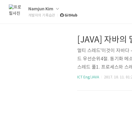
Namjun Kim
GitHub
개발자의 기록습관
[JAVA] 자바의
멀티 스레드'이것이 자바다 -
드 우선순위4절. 동기화 메소
스레드 풀1. 프로세스와 
태스킹두 가지 이상의 작업을
ICT Eng/JAVA
2017. 10. 11. 01:
티 스레드 : 한 개의 프로
main() 메소드를 실행하면