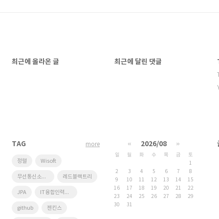
최근에 올라온 글
최근에 달린 댓글
TAG
«
2026/08
»
more
일
월
화
수
목
금
토
정렬
Wisoft
1
2
3
4
5
6
7
8
무선통신소프트웨어연구실
레드블랙트리
9
10
11
12
13
14
15
16
17
18
19
20
21
22
JPA
IT융합인력양성사업단
23
24
25
26
27
28
29
30
31
github
젠킨스