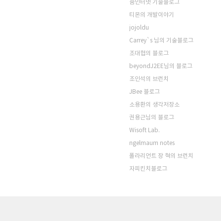
줌인터넷 기술블로그
티몬의 개발이야기
jojoldu
Carrey`s 님의 기술블로그
조대협의 블로그
beyondJ2EE님의 블로그
조인석의 브런치
JBee 블로그
소용환의 생각저장소
권용근님의 블로그
Wisoft Lab.
ngelmaum notes
폴라리언트 장 혁의 브런치
자피킨치블로그