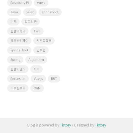
Raspberry Pi
vuejs
Java
vuex
springboot
순환
알고리즘
한밭대학교
AWS
라즈베리파이
시간복잡도
Spring Boot
인프런
Spring
Algorithm
한밭이글스
자바
Recursion
Vue.js
RBT
스프링부트
ORM
Blog is powered by
Tistory
/ Designed by
Tistory