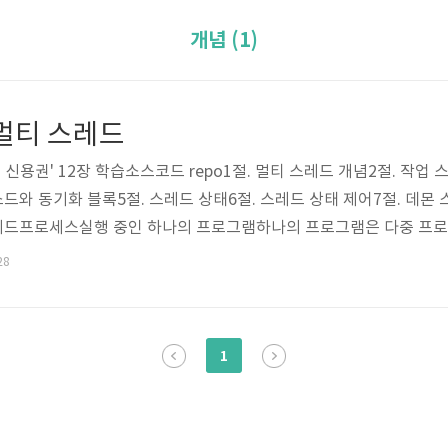
개념 (1)
 멀티 스레드
 신용권' 12장 학습소스코드 repo1절. 멀티 스레드 개념2절. 작업 
드와 동기화 블록5절. 스레드 상태6절. 스레드 상태 제어7절. 데몬 
스레드프로세스실행 중인 하나의 프로그램하나의 프로그램은 다중 프로
 동시에 처리하는 것멀티 프로세스 : 독립적으로 프로그램들을 실행
28
그램을 실행하고 내부적으로 여러 가지 작업 처리메인 스레드모든 자바
서 시작된다.main() 메소드의 첫 코드부터 아래로 순차적으로 실행한.
1